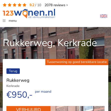
9.2
/
10
2078
reviews
menu
Rukkerweg, Kerkrade
Tussenwoning op goed bereikbare locatie
Terug
Rukkerweg
Kerkrade
€950,-
per maand
VERHUURD