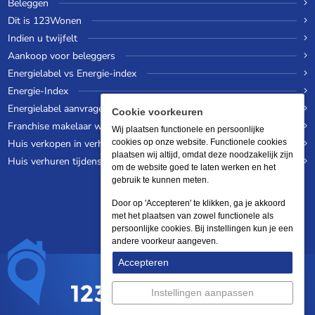
Beleggen
Dit is 123Wonen
Indien u twijfelt
Aankoop voor beleggers
Energielabel vs Energie-index
Energie-Index
Energielabel aanvragen
Cookie voorkeuren
Franchise makelaar worden
Wij plaatsen functionele en persoonlijke
Huis verkopen in verhuurde staat
cookies op onze website. Functionele cookies
plaatsen wij altijd, omdat deze noodzakelijk zijn
Huis verhuren tijdens een wereldreis
om de website goed te laten werken en het
gebruik te kunnen meten.
Door op 'Accepteren' te klikken, ga je akkoord
met het plaatsen van zowel functionele als
persoonlijke cookies. Bij instellingen kun je een
andere voorkeur aangeven.
Accepteren
Instellingen aanpassen