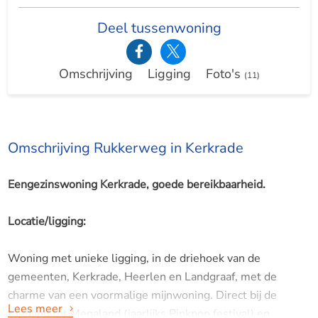
Deel tussenwoning
Omschrijving
Ligging
Foto's
(11)
Omschrijving Rukkerweg in Kerkrade
Eengezinswoning Kerkrade, goede bereikbaarheid.
Locatie/ligging:
Woning met unieke ligging, in de driehoek van de
gemeenten, Kerkrade, Heerlen en Landgraaf, met de
charme van een voormalige mijnwoning. Direct bij de
Lees meer
toegang tot Megaland (jaarlijks Pinkpop festival) en