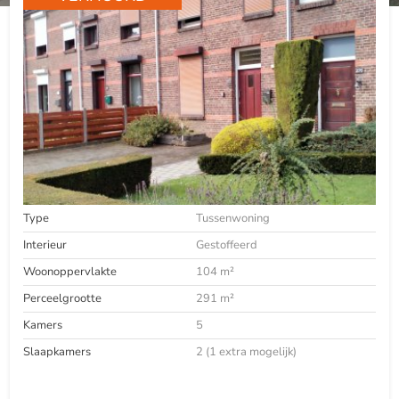
Type
Tussenwoning
Interieur
Gestoffeerd
Woonoppervlakte
104 m²
Perceelgrootte
291 m²
Kamers
5
Slaapkamers
2 (1 extra mogelijk)