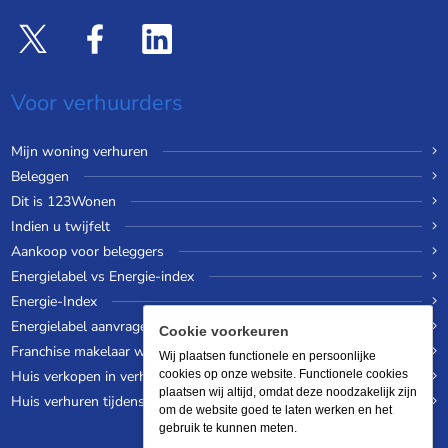
Voor verhuurders
Mijn woning verhuren
Beleggen
Dit is 123Wonen
Indien u twijfelt
Aankoop voor beleggers
Energielabel vs Energie-index
Energie-Index
Energielabel aanvragen
Cookie voorkeuren
Franchise makelaar worden
Wij plaatsen functionele en persoonlijke
Huis verkopen in verhuurde staat
cookies op onze website. Functionele cookies
plaatsen wij altijd, omdat deze noodzakelijk zijn
Huis verhuren tijdens een wereldreis
om de website goed te laten werken en het
gebruik te kunnen meten.