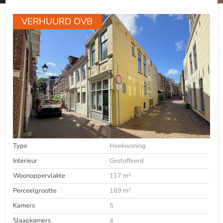
VERHUURD OVB
Type
Hoekwoning
Interieur
Gestoffeerd
Woonoppervlakte
117 m²
Perceelgrootte
169 m²
Kamers
5
Slaapkamers
4