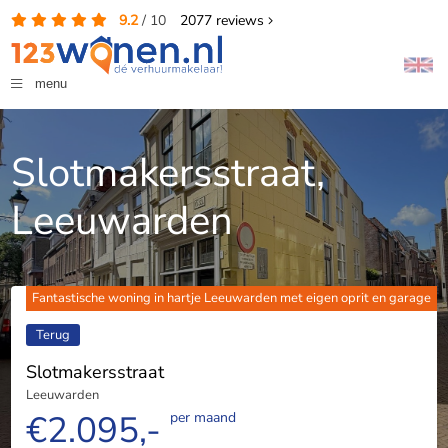
9.2
/
10
2077
reviews
menu
Slotmakersstraat,
Leeuwarden
Fantastische woning in hartje Leeuwarden met eigen oprit en garage
Terug
Slotmakersstraat
Leeuwarden
€2.095,-
per maand