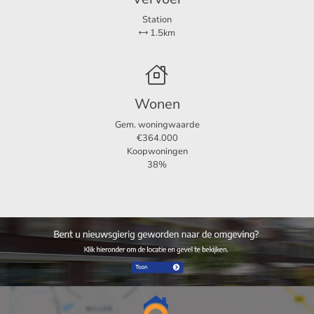
Station
1.5km
Wonen
Gem. woningwaarde
€364.000
Koopwoningen
38%