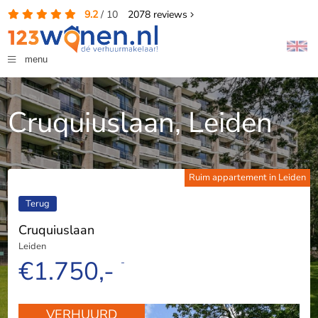
9.2
/
10
2078
reviews
menu
Cruquiuslaan, Leiden
Ruim appartement in Leiden
Terug
Cruquiuslaan
Leiden
€1.750,-
-
VERHUURD