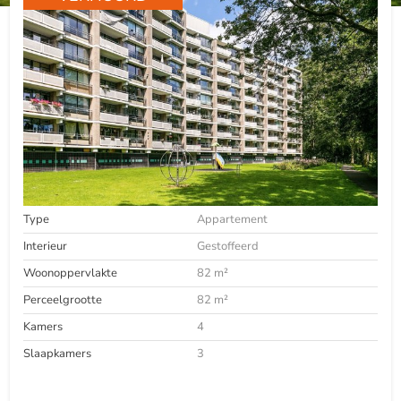
Type
Appartement
Interieur
Gestoffeerd
Woonoppervlakte
82 m²
Perceelgrootte
82 m²
Kamers
4
Slaapkamers
3