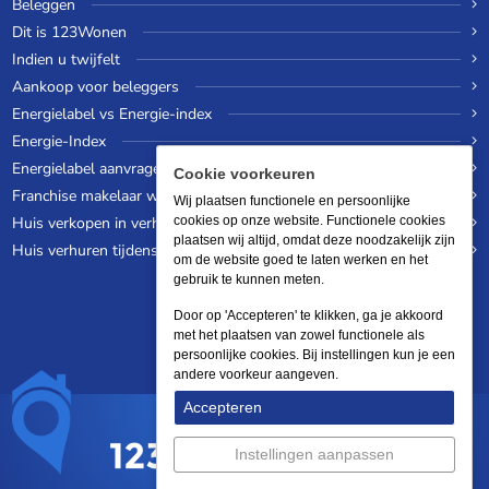
Beleggen
Dit is 123Wonen
Indien u twijfelt
Aankoop voor beleggers
Energielabel vs Energie-index
Energie-Index
Energielabel aanvragen
Cookie voorkeuren
Franchise makelaar worden
Wij plaatsen functionele en persoonlijke
Huis verkopen in verhuurde staat
cookies op onze website. Functionele cookies
plaatsen wij altijd, omdat deze noodzakelijk zijn
Huis verhuren tijdens een wereldreis
om de website goed te laten werken en het
gebruik te kunnen meten.
Door op 'Accepteren' te klikken, ga je akkoord
met het plaatsen van zowel functionele als
persoonlijke cookies. Bij instellingen kun je een
andere voorkeur aangeven.
Accepteren
Instellingen aanpassen