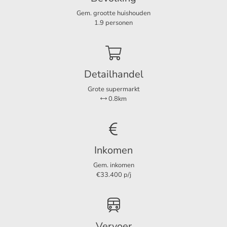
voor 1 maand
Gem. grootte huishouden
- Huisdieren 0,5 maand extra borg
Indeling
1.9 personen
Kamers
4
Slaapkamers
3
Detailhandel
Grote supermarkt
Afmetingen
0.8km
Woonoppervlakte
82 m²
Perceeloppervlakte
82 m²
Inkomen
Gem. inkomen
€33.400 p/j
Vervoer