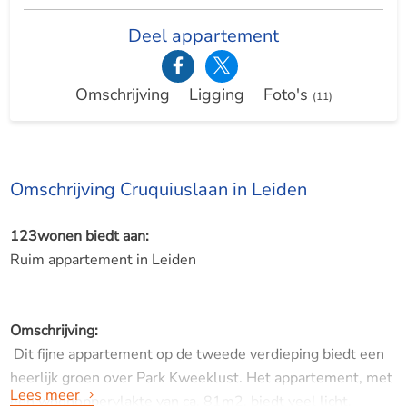
Deel appartement
Omschrijving
Ligging
Foto's
(11)
Omschrijving Cruquiuslaan in Leiden
123wonen biedt aan:
Ruim appartement in Leiden
Omschrijving:
Dit fijne appartement op de tweede verdieping biedt een
heerlijk groen over Park Kweeklust. Het appartement, met
Lees meer
een woonoppervlakte van ca. 81m2, biedt veel licht,