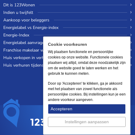
Dit is 123Wonen
Indien u twijfelt
Aankoop voor beleggers
Energielabel vs Energie-index
Energie-Index
Energielabel aanvragen
Cookie voorkeuren
Franchise makelaar worden
Wij plaatsen functionele en persoonlijke
Huis verkopen in verhuurde staat
cookies op onze website. Functionele cookies
plaatsen wij altijd, omdat deze noodzakelijk zijn
Huis verhuren tijdens een wereldreis
om de website goed te laten werken en het
gebruik te kunnen meten.
Door op 'Accepteren' te klikken, ga je akkoord
met het plaatsen van zowel functionele als
persoonlijke cookies. Bij instellingen kun je een
andere voorkeur aangeven.
Accepteren
Instellingen aanpassen