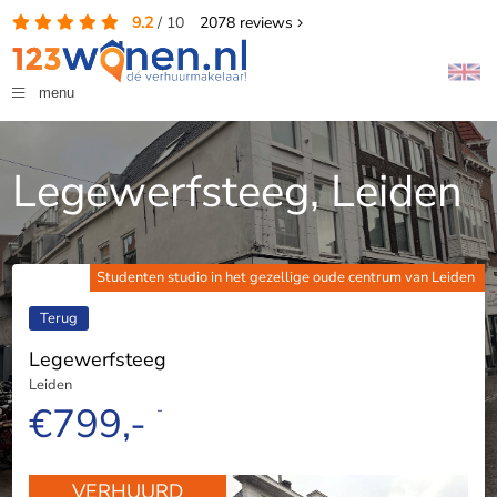
9.2
/
10
2078
reviews
menu
Legewerfsteeg, Leiden
Studenten studio in het gezellige oude centrum van Leiden
Terug
Legewerfsteeg
Leiden
€799,-
-
VERHUURD