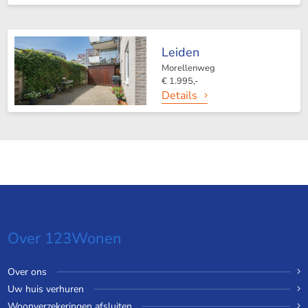
Leiden
Morellenweg
€ 1.995,-
Details
Over 123Wonen
Over ons
Uw huis verhuren
Woonverzekeringen afsluiten