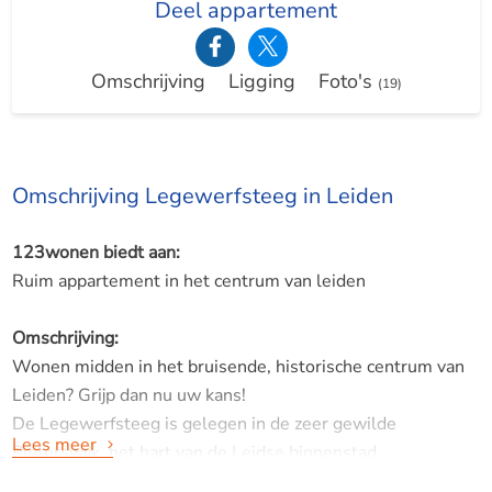
Deel appartement
Omschrijving
Ligging
Foto's
(19)
Omschrijving Legewerfsteeg in Leiden
123wonen biedt aan:
Ruim appartement in het centrum van leiden
Omschrijving:
Wonen midden in het bruisende, historische centrum van
Leiden? Grijp dan nu uw kans!
De Legewerfsteeg is gelegen in de zeer gewilde
Lees meer
Pieterswijk, het hart van de Leidse binnenstad.
U woont hier letterlijk om de hoek van alles wat Leiden zo