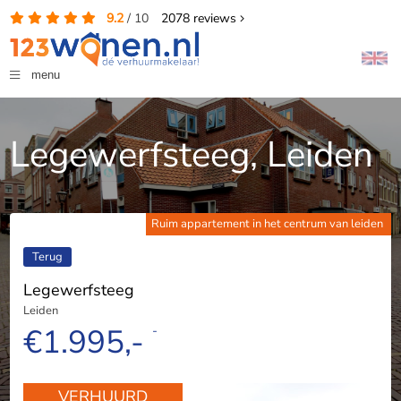
9.2
/
10
2078
reviews
menu
Legewerfsteeg, Leiden
Ruim appartement in het centrum van leiden
Terug
Legewerfsteeg
Leiden
€1.995,-
-
VERHUURD