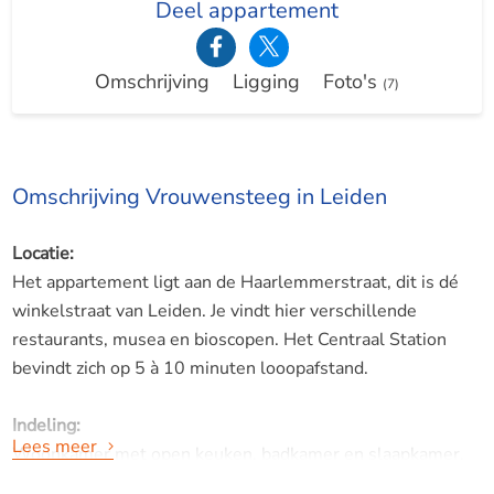
Deel appartement
Omschrijving
Ligging
Foto's
(7)
Omschrijving Vrouwensteeg in Leiden
Locatie:
Het appartement ligt aan de Haarlemmerstraat, dit is dé
winkelstraat van Leiden. Je vindt hier verschillende
restaurants, musea en bioscopen. Het Centraal Station
bevindt zich op 5 à 10 minuten looopafstand.
Indeling:
Lees meer
Woonkamer met open keuken, badkamer en slaapkamer,
tolet op de gang