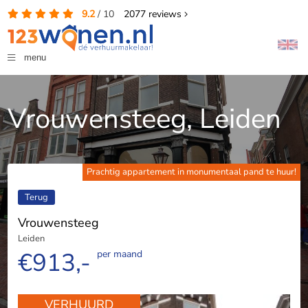
9.2
/
10
2077
reviews
menu
Vrouwensteeg, Leiden
Prachtig appartement in monumentaal pand te huur!
Terug
Vrouwensteeg
Leiden
€913,-
per maand
VERHUURD