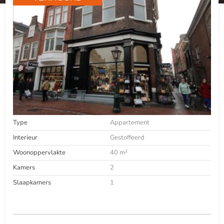
Type
Appartement
Interieur
Gestoffeerd
Woonoppervlakte
40 m²
Kamers
2
Slaapkamers
1