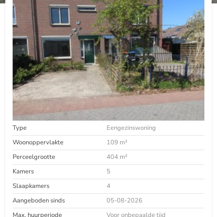
Type
Eengezinswoning
Woonoppervlakte
109 m²
Perceelgrootte
404 m²
Kamers
5
Slaapkamers
4
Aangeboden sinds
05-08-2026
Max. huurperiode
Voor onbepaalde tijd