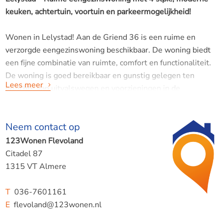
keuken, achtertuin, voortuin en parkeermogelijkheid!
Wonen in Lelystad! Aan de Griend 36 is een ruime en
verzorgde eengezinswoning beschikbaar. De woning biedt
een fijne combinatie van ruimte, comfort en functionaliteit.
De woning is goed bereikbaar en gunstig gelegen ten
Lees meer
opzichte van uitvalswegen en voorzieningen in de
omgeving. Een supermarkt bevindt zich op loopafstand en
het centrum van Lelystad ligt op slechts 5 minuten
Neem contact op
fietsafstand, wat zorgt voor extra gemak in het dagelijks
leven.
123Wonen Flevoland
Citadel 87
Indeling:
1315 VT Almere
Begane grond:
Via de entree kom je in de hal van de woning. Hier bevindt
T
036-7601161
zich een apart toilet. Vanuit de hal heb je toegang tot de
E
flevoland@123wonen.nl
woonkamer, een lichte en ruime leefruimte.