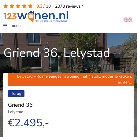
9.2
/
10
2078
reviews
menu
Griend 36, Lelystad
Lelystad – Ruime eengezinswoning met 4 slpk., moderne keuken,
achter...
Terug
Griend 36
Lelystad
€2.495,-
-