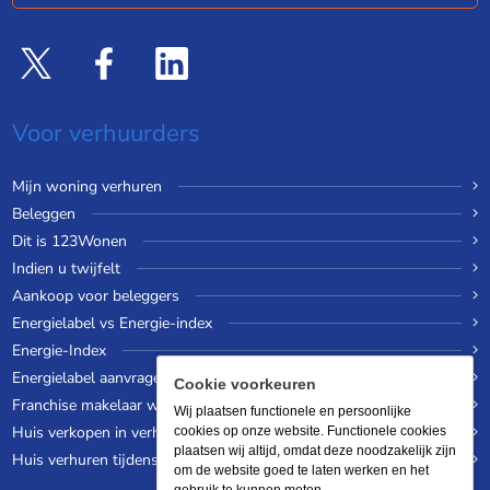
Voor verhuurders
Mijn woning verhuren
Beleggen
Dit is 123Wonen
Indien u twijfelt
Aankoop voor beleggers
Energielabel vs Energie-index
Energie-Index
Energielabel aanvragen
Cookie voorkeuren
Franchise makelaar worden
Wij plaatsen functionele en persoonlijke
Huis verkopen in verhuurde staat
cookies op onze website. Functionele cookies
plaatsen wij altijd, omdat deze noodzakelijk zijn
Huis verhuren tijdens een wereldreis
om de website goed te laten werken en het