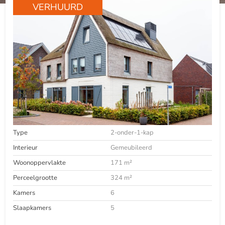
VERHUURD
Type
2-onder-1-kap
Interieur
Gemeubileerd
Woonoppervlakte
171 m²
Perceelgrootte
324 m²
Kamers
6
Slaapkamers
5