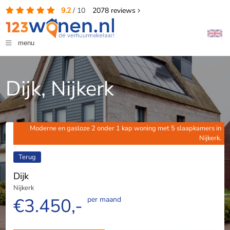
9.2
/
10
2078
reviews
menu
Dijk, Nijkerk
Moderne en gasloze 2 onder 1 kap woning met 5 slaapkamers in
Nijkerk.
Terug
Dijk
Nijkerk
€3.450,-
per maand