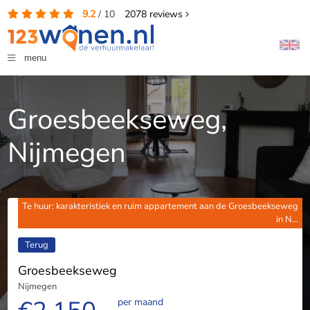
9.2
/
10
2078
reviews
menu
Groesbeekseweg,
Nijmegen
Te huur: karakteristiek en ruim appartement aan de Groesbeekseweg
in N...
Terug
Groesbeekseweg
Nijmegen
per maand