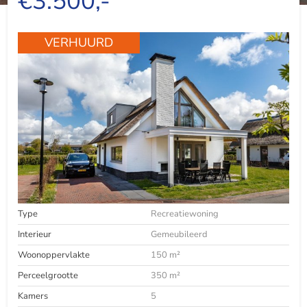
€3.500,-
VERHUURD
Type
Recreatiewoning
Interieur
Gemeubileerd
Woonoppervlakte
150 m²
Perceelgrootte
350 m²
Kamers
5