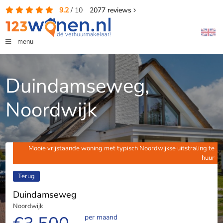
9.2
/
10
2077
reviews
menu
Duindamseweg,
Noordwijk
Mooie vrijstaande woning met typisch Noordwijkse uitstraling te
huur
Terug
Duindamseweg
Noordwijk
per maand