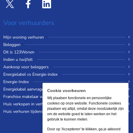
Voor verhuurders
Mijn woning verhuren
Beleggen
Dit is 123Wonen
Indien u twijfelt
Aankoop voor beleggers
Energielabel vs Energie-index
Energie-Index
Energielabel aanvragen
Cookie voorkeuren
Franchise makelaar worden
Wij plaatsen functionele en persoonlijke
Huis verkopen in verhuurde staat
cookies op onze website. Functionele cookies
plaatsen wij altijd, omdat deze noodzakelijk zijn
Huis verhuren tijdens een wereldreis
om de website goed te laten werken en het
gebruik te kunnen meten.
Door op 'Accepteren' te klikken, ga je akkoord