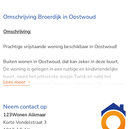
Omschrijving Broerdijk in Oostwoud
Omschrijving:
Prachtige vrijstaande woning beschikbaar in Oostwoud!
Buiten wonen in Oostwoud, dat kan zeker in deze buurt.
De woning is gelegen in een rustige en kindvriendelijke
buurt, naast het pittoreske dorpje Twisk en nabij het
Lees meer
IJsselmeer, Medemblik, Hoorn en Enkhuizen. De omgeving
is perfect voor fietsliefhebbers; het is zeer geschikt voor
mooie fietstochten.
Neem contact op
Verder is er in de omgeving genoeg te beleven voor jong
en oud. Denk aan verschillende musea, een kasteel en de
123Wonen Alkmaar
stoomtram van Hoorn-Medemblik.
Korte Vondelstraat 3