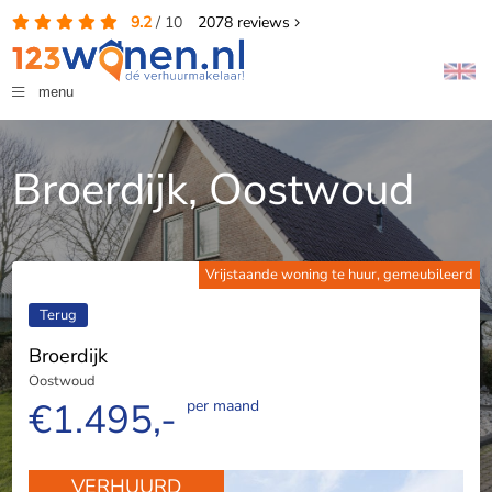
9.2
/
10
2078
reviews
menu
Broerdijk, Oostwoud
Vrijstaande woning te huur, gemeubileerd
Terug
Broerdijk
Oostwoud
€1.495,-
per maand
VERHUURD