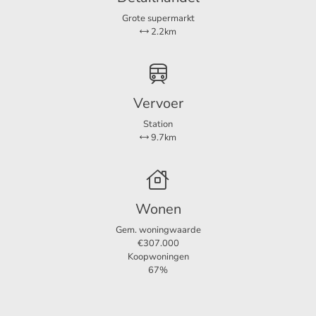
Grote supermarkt
2.2km
Bijzonderheden:
Vaste kosten van 400 euro voor
gas/water/elektra/internet
Vervoer
Station
Gemeubileerd
9.7km
Beschikbaar vanaf 13 maart 2023
Huisdieren toegestaan in overleg
Wonen
Gem. woningwaarde
€307.000
Koopwoningen
67%