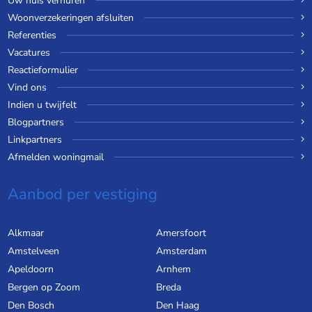
Uw huis verhuren
Woonverzekeringen afsluiten
Referenties
Vacatures
Reactieformulier
Vind ons
Indien u twijfelt
Blogpartners
Linkpartners
Afmelden woningmail
Aanbod per vestiging
Alkmaar
Amersfoort
Amstelveen
Amsterdam
Apeldoorn
Arnhem
Bergen op Zoom
Breda
Den Bosch
Den Haag