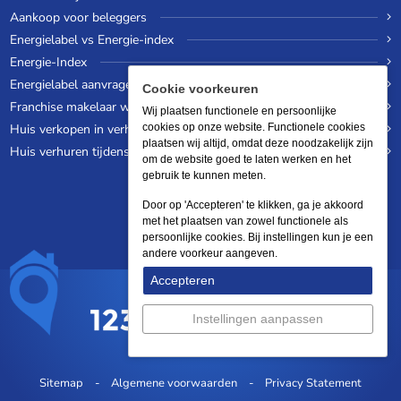
Aankoop voor beleggers
Energielabel vs Energie-index
Energie-Index
Energielabel aanvragen
Cookie voorkeuren
Franchise makelaar worden
Wij plaatsen functionele en persoonlijke
Huis verkopen in verhuurde staat
cookies op onze website. Functionele cookies
plaatsen wij altijd, omdat deze noodzakelijk zijn
Huis verhuren tijdens een wereldreis
om de website goed te laten werken en het
gebruik te kunnen meten.
Door op 'Accepteren' te klikken, ga je akkoord
met het plaatsen van zowel functionele als
persoonlijke cookies. Bij instellingen kun je een
andere voorkeur aangeven.
Accepteren
Instellingen aanpassen
Sitemap
Algemene voorwaarden
Privacy Statement