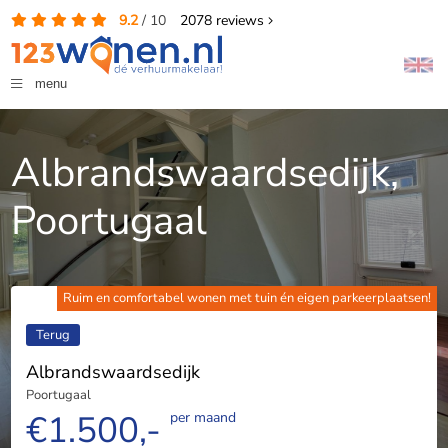
9.2
/
10
2078
reviews
menu
Albrandswaardsedijk,
Poortugaal
Ruim en comfortabel wonen met tuin én eigen parkeerplaatsen!
Terug
Albrandswaardsedijk
Poortugaal
€1.500,-
per maand