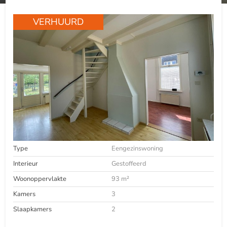
VERHUURD
Type
Eengezinswoning
Interieur
Gestoffeerd
Woonoppervlakte
93 m²
Kamers
3
Slaapkamers
2