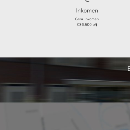
- Huisdieren in overleg
Inkomen
- Gunning eigenaar
Indeling
Gem. inkomen
€36.500 p/j
Kamers
Slaapkamers
Aparte douche
Tuin
Voorziening
Parkeerplaats
Lift
Zonnepanelen
Afmetingen