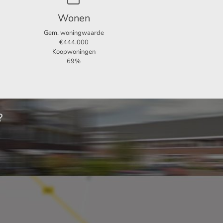
Wonen
Gem. woningwaarde
€444.000
Koopwoningen
69%