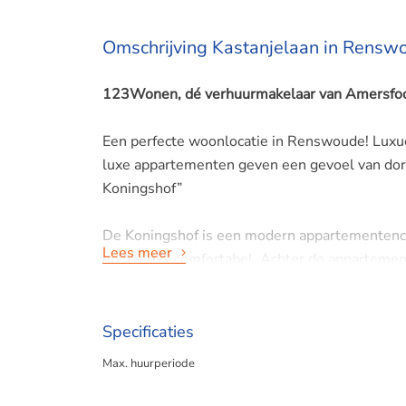
Omschrijving Kastanjelaan in Rensw
123Wonen, dé verhuurmakelaar van Amersfoor
Een perfecte woonlocatie in Renswoude! Luxue
luxe appartementen geven een gevoel van dorp
Koningshof”
De Koningshof is een modern appartementenco
Lees meer
en heerlijk comfortabel. Achter de appartemen
beschikt over zijn een eigen berging.
Het appartement is op de hoek gesitueerd va
Specificaties
heerlijke tuin.
Max. huurperiode
Via de entree bereikt u de hal met ingebouwde