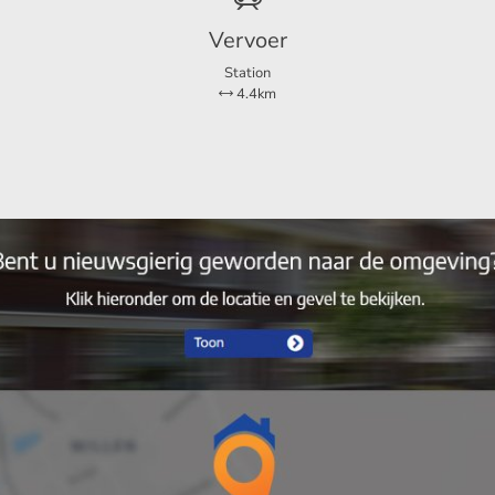
Vervoer
Station
4.4km
3
2
Ja
Ja
Ja
Ja
Ja