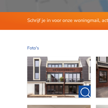
Woonoppervlakte
Tuin oppervlakte
Schrijf je in voor onze woningmail, a
Foto's