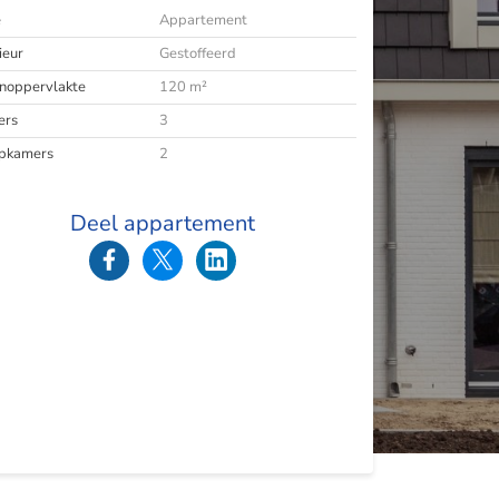
e
Appartement
ieur
Gestoffeerd
oppervlakte
120 m²
ers
3
pkamers
2
Deel appartement