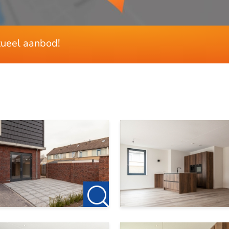
120 m²
110 m²
ctueel aanbod!