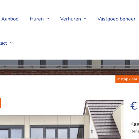
Aanbod
Huren
Verhuren
Vastgoed beheer
tact
nswoude
Instapklaar
€
Kas
Ren