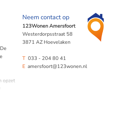
Neem contact op
123Wonen Amersfoort
Westerdorpsstraat 58
3871 AZ Hoevelaken
 De
De
T
033 - 204 80 41
E
amersfoort@123wonen.nl
n opzet
t
n