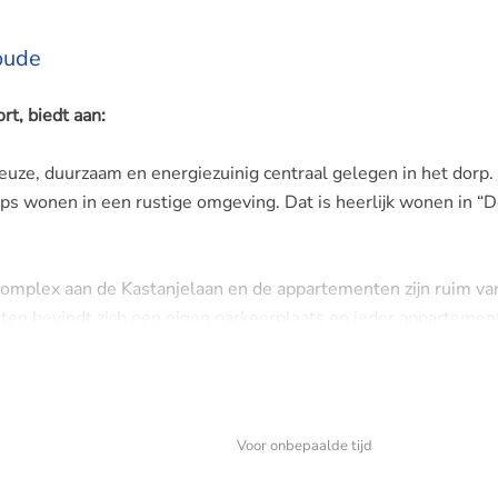
oude
t, biedt aan:
uze, duurzaam en energiezuinig centraal gelegen in het dorp.
s wonen in een rustige omgeving. Dat is heerlijk wonen in “
mplex aan de Kastanjelaan en de appartementen zijn ruim va
ten bevindt zich een eigen parkeerplaats en ieder appartemen
n het appartementencomplex, op de begane grond en heeft ee
Voor onbepaalde tijd
 garderobekast, die u toegang geeft tot de toiletruimte met