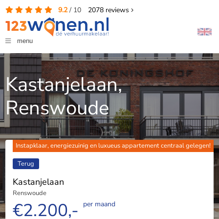
9.2
/
10
2078
reviews
menu
Kastanjelaan,
Renswoude
Instapklaar, energiezuinig en luxueus appartement centraal gelegen!
Terug
Kastanjelaan
Renswoude
€2.200,-
per maand