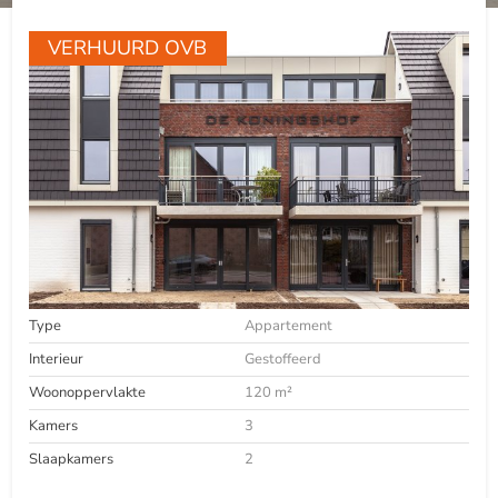
VERHUURD OVB
Type
Appartement
Interieur
Gestoffeerd
Woonoppervlakte
120 m²
Kamers
3
Slaapkamers
2