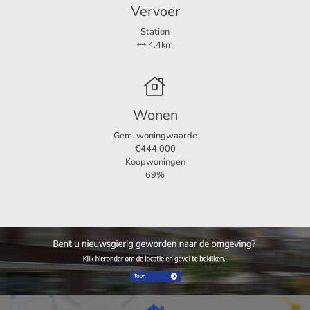
Vervoer
Woonoppervlakte
120 m²
Tuin oppervlakte
110 m²
Station
4.4km
Wonen
Gem. woningwaarde
€444.000
Koopwoningen
69%