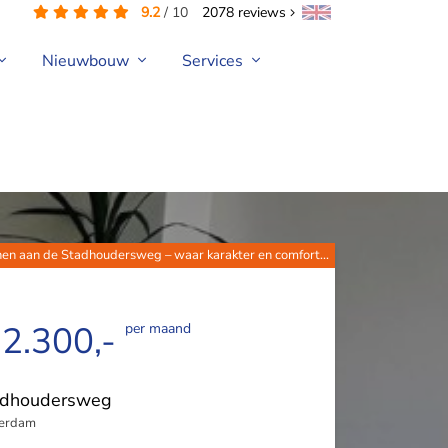
9.2
/
10
2078
reviews
Nieuwbouw
Services
nen aan de Stadhoudersweg – waar karakter en comfort...
 2.300,-
per maand
adhoudersweg
terdam