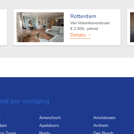
Rotterdam
Van Vollenhovenstraat
€ 2.300,- p/mnd
Details
od per vestiging
r
Amersfoort
Amstelveen
dam
Apeldoorn
Arnhem
 op Zoom
Breda
Den Bosch