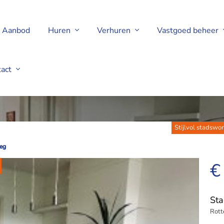
Aanbod
Huren
Verhuren
Vastgoed beheer
tact
Rotterdam
Stijlvol stadswo
eg
eg
€
St
Rot