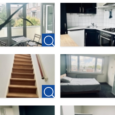
chtiging nodigen wij u van harte uit contact op te nemen met:
vuldigheid samengesteld. Alle verstrekte informatie moet be
ng te treden. Onzerzijds wordt echter geen enkele aansprakel
id of anderszins, dan wel de gevolgen daarvan. Alle opgegeve