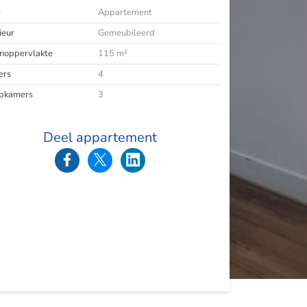
e
Appartement
ieur
Gemeubileerd
oppervlakte
115 m²
ers
4
pkamers
3
Deel appartement