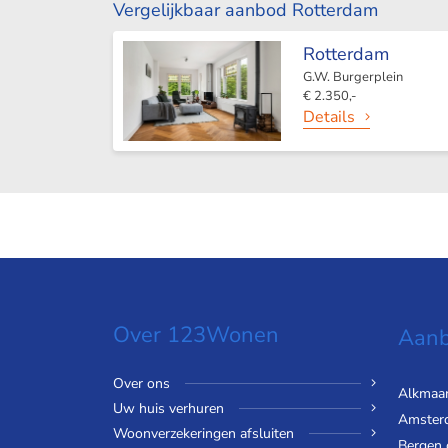
Vergelijkbaar aanbod Rotterdam
Rotterdam
G.W. Burgerplein
€ 2.350,-
Details
Over 123Wonen
Aanb
Over ons
Alkmaa
Uw huis verhuren
Amster
Woonverzekeringen afsluiten
Bergen