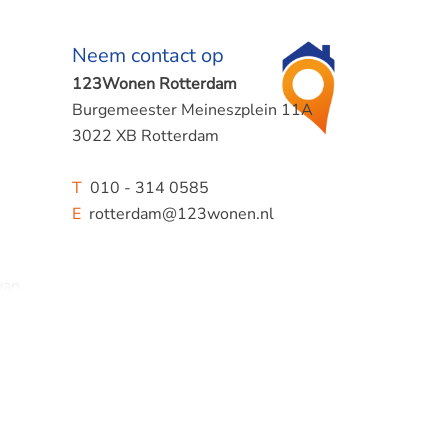
Neem contact op
123Wonen Rotterdam
Burgemeester Meineszplein 11A
3022 XB Rotterdam
T
010 - 314 0585
E
rotterdam@123wonen.nl
van
ne
ls en