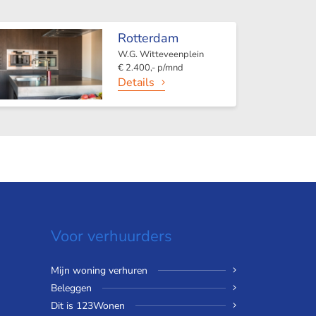
Rotterdam
W.G. Witteveenplein
€ 2.400,- p/mnd
Details
Voor verhuurders
Mijn woning verhuren
Beleggen
Dit is 123Wonen