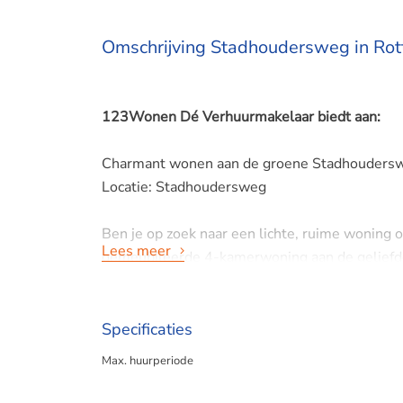
Omschrijving Stadhoudersweg in Ro
123Wonen Dé Verhuurmakelaar biedt aan:
Charmant wonen aan de groene Stadhouders
Locatie: Stadhoudersweg
Ben je op zoek naar een lichte, ruime woning o
Lees meer
gemeubileerde 4-kamerwoning aan de geliefde
maximaal 12 maanden. Ideaal voor expats of e
omgeving.
Specificaties
De woning is gelegen in Blijdorp, op loopafsta
Max. huurperiode
restaurants. Daarnaast is de aansluiting op h