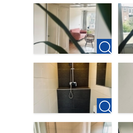
Voor meer informatie of een vrijblijvende bezi
123Wonen Rotterdam
rotterdam@123wonen.nl
De informatie is door ons met de nodige zorg
worden als een uitnodiging om in onderhandeli
aanvaard voor enige onvolledigheid, onjuisthe
en oppervlakten zijn ter indicatie