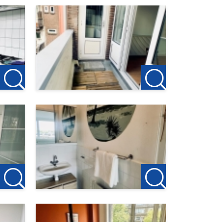
schouwd
ijkheid
n maten