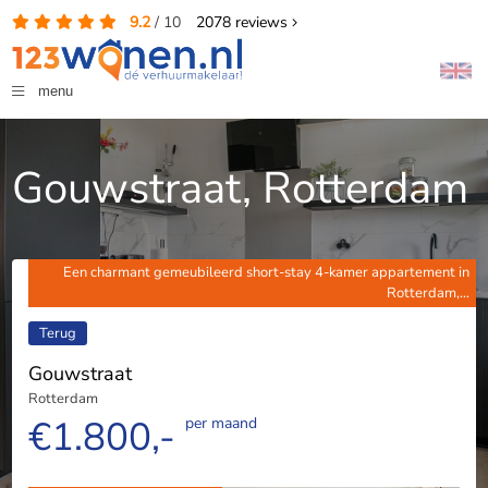
9.2
/
10
2078
reviews
menu
Gouwstraat, Rotterdam
Een charmant gemeubileerd short-stay 4-kamer appartement in
Rotterdam,...
Terug
Gouwstraat
Rotterdam
€1.800,-
per maand