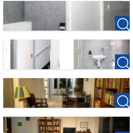
Bijzonderheden:
- Short-stay maximaal 3 maanden
- huisdieren niet toegestaan
- roken niet toegestaan;
Beschikbaar vanaf 7-4-2025.
Huurprijs: € 1.800,- per maand. Inclusief gas, water en
elektraternet.
Inkomenseis van toepassing