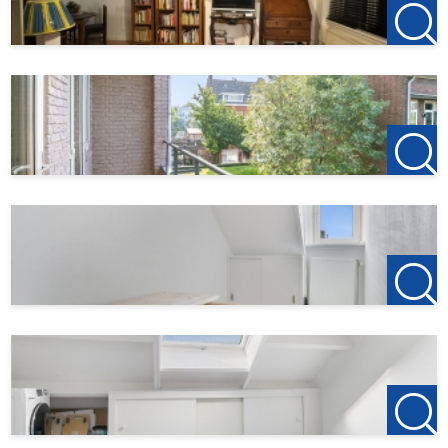
---
123Wonen Rotterdam treedt bij deze woonruimte op als
verhuurmakelaar voor de eigenaar. Voor dit object zijn dus
geen bemiddelingskosten van toepassing. Als u na de
bezichtiging wilt gaan huren is de aanbetaling op de eerste
huur €150, dit is om de woning te reserveren.
Vindt u dit aanbod op een andere website? Kijk op onze
eigen website voor het actuele aanbod:
http://www.123wonen.nl/makelaars/Rotterdam
Voor meer informatie of een vrijblijvende bezichtiging
nodigen wij u van harte uit contact op te nemen met:
123Wonen Rotterdam
rotterdam@123wonen.nl