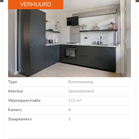
VERHUURD
Type
Bovenwoning
Interieur
Gemeubileerd
Woonoppervlakte
112 m²
Kamers
4
Slaapkamers
3