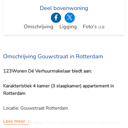
Deel bovenwoning
Omschrijving
Ligging
Foto's
(13)
Omschrijving Gouwstraat in Rotterdam
123Wonen Dé Verhuurmakelaar biedt aan:
Karakteristiek 4 kamer (3 slaapkamer) appartement in
Rotterdam
Locatie: Gouwstraat Rotterdam
Lees meer
Te Huur
short-stay
: Gemeubileerde Woning in Rotterdam