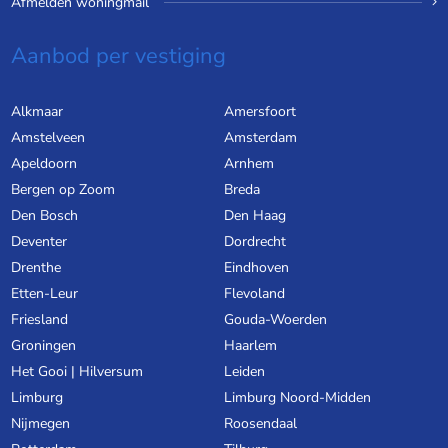
Afmelden woningmail
Aanbod per vestiging
Alkmaar
Amersfoort
Amstelveen
Amsterdam
Apeldoorn
Arnhem
Bergen op Zoom
Breda
Den Bosch
Den Haag
Deventer
Dordrecht
Drenthe
Eindhoven
Etten-Leur
Flevoland
Friesland
Gouda-Woerden
Groningen
Haarlem
Het Gooi | Hilversum
Leiden
Limburg
Limburg Noord-Midden
Nijmegen
Roosendaal