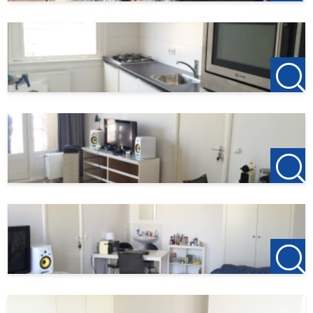
- geschikt voor young proffesional, 1 persoon maximaal,;
- huisdieren en roken niet toegestaan;
Te huur per 01-09-2023 voor 24 maanden, met
verlenging voor onbepaalde tijd
Huurprijs: €595,- exclusief per maand.
Gas, water en elektra , internet/ tv op basis van een
voorschot €100,- p.m