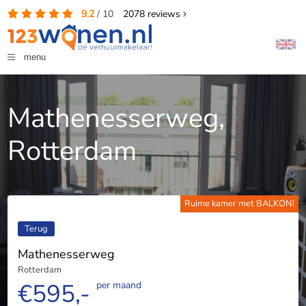
9.2
/
10
2078
reviews
menu
Mathenesserweg,
Rotterdam
Ruime kamer met BALKON!
Terug
Mathenesserweg
Rotterdam
€595,-
per maand