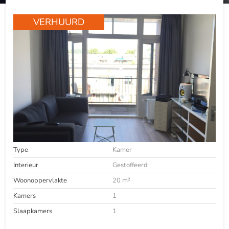
VERHUURD
Type
Kamer
Interieur
Gestoffeerd
Woonoppervlakte
20 m²
Kamers
1
Slaapkamers
1