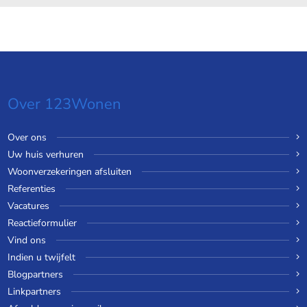
gevolgen daarvan. Alle opgegeven maten en oppervlakten
zijn ter indicatie.
Over 123Wonen
Over ons
Uw huis verhuren
Woonverzekeringen afsluiten
Referenties
Vacatures
Reactieformulier
Vind ons
Indien u twijfelt
Blogpartners
Linkpartners