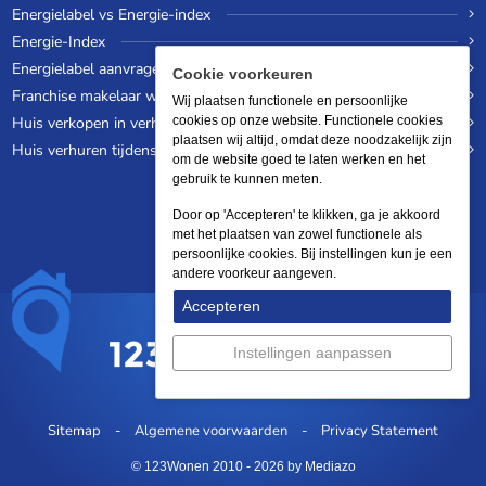
Energielabel vs Energie-index
Energie-Index
Energielabel aanvragen
Cookie voorkeuren
Franchise makelaar worden
Wij plaatsen functionele en persoonlijke
Huis verkopen in verhuurde staat
cookies op onze website. Functionele cookies
plaatsen wij altijd, omdat deze noodzakelijk zijn
Huis verhuren tijdens een wereldreis
om de website goed te laten werken en het
gebruik te kunnen meten.
Door op 'Accepteren' te klikken, ga je akkoord
met het plaatsen van zowel functionele als
persoonlijke cookies. Bij instellingen kun je een
andere voorkeur aangeven.
Accepteren
Instellingen aanpassen
Sitemap
Algemene voorwaarden
Privacy Statement
© 123Wonen 2010 - 2026
by Mediazo