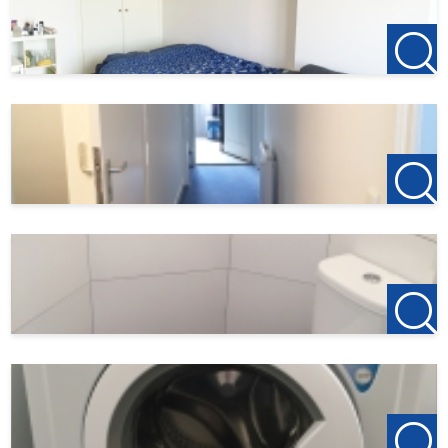
Borg: € 1390,-
Inkomenseis van toepassing
---
123Wonen Rotterdam treedt bij deze woonruimte op als
verhuurmakelaar voor de eigenaar. Voor dit object zijn dus
geen bemiddelingskosten van toepassing. Als u na de
bezichtiging wilt gaan huren is de aanbetaling op de eerste
huur €150, dit is om de woning te reserveren.
Vindt u dit aanbod op een andere website? Kijk op onze