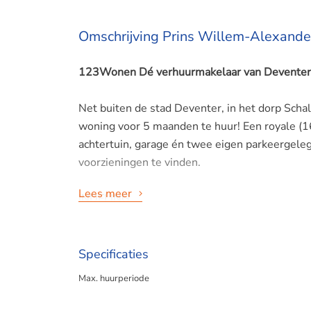
Omschrijving Prins Willem-Alexande
123Wonen Dé verhuurmakelaar van Deventer 
Net buiten de stad Deventer, in het dorp Schal
woning voor 5 maanden te huur! Een royale (
achtertuin, garage én twee eigen parkeergeleg
voorzieningen te vinden.
Lees meer
INDELING
Begane grond
Diepe voortuin met ruime oprit met laadmogeli
Specificaties
trapopgang. Lichte L-vormige woonkamer met
Max. huurperiode
inbouwapparatuur zoals, vaatwasser, oven, mag
Vanuit de keuken toegang tot de bijkeuken wa