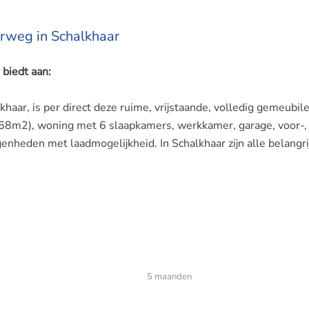
rweg in Schalkhaar
biedt aan:
khaar, is per direct deze ruime, vrijstaande, volledig gemeubil
168m2), woning met 6 slaapkamers, werkkamer, garage, voor-,
enheden met laadmogelijkheid. In Schalkhaar zijn alle belangri
jkheid en garage. Binnen een ruime hal met toilet, garderobe
 grote ramen en eethoek. Open keuken met diverse
5 maanden
netron, koelkast, vriezer en paskookplaat en veel werk-/berg
ar de wasmachine en droger zijn aangesloten en de garage.