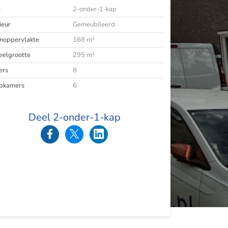
e
2-onder-1-kap
ieur
Gemeubileerd
oppervlakte
168 m²
eelgrootte
295 m²
ers
8
pkamers
6
Deel 2-onder-1-kap