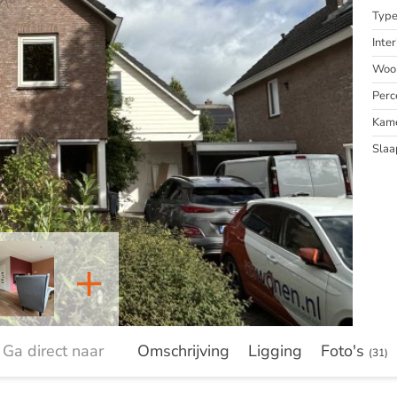
Typ
Inter
Woon
Perc
Kam
Slaa
+
Ga direct naar
Omschrijving
Ligging
Foto's
(31)