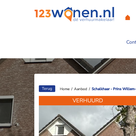
Con
Prins Willem-Ale
Terug
Home
Home
/
/
Aanbod
Aanbod
/
/
Schalkhaar - Prins Wille
Schalkhaar - Prins Wille
VERHUURD