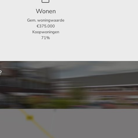
Wonen
Gem. woningwaarde
€375.000
Koopwoningen
71%