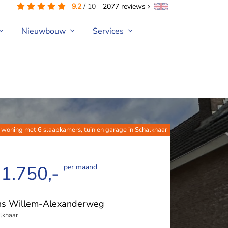
9.2
/
10
2077
reviews
Nieuwbouw
Services
woning met 6 slaapkamers, tuin en garage in Schalkhaar
 1.750,-
per maand
ns Willem-Alexanderweg
lkhaar