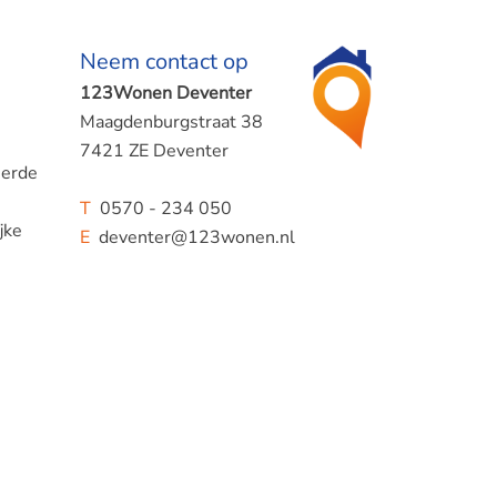
Neem contact op
123Wonen Deventer
Maagdenburgstraat 38
7421 ZE Deventer
eerde
T
0570 - 234 050
jke
E
deventer@123wonen.nl
 en
ruimte.