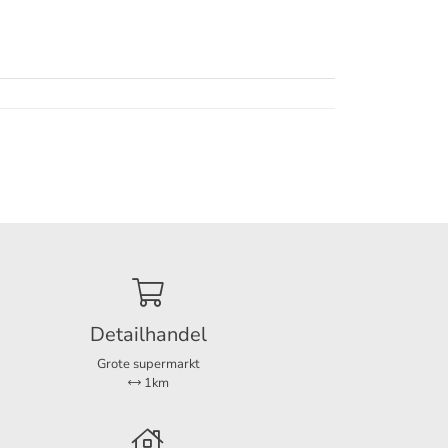
rkkamer
d
Detailhandel
Grote supermarkt
1km