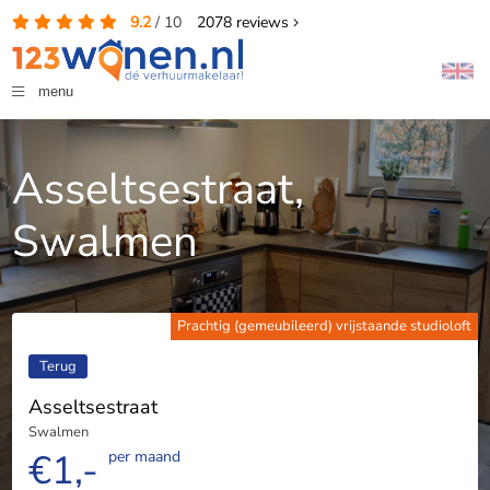
9.2
/
10
2078
reviews
menu
Asseltsestraat,
Swalmen
Prachtig (gemeubileerd) vrijstaande studioloft
Terug
Asseltsestraat
Swalmen
€1,-
per maand