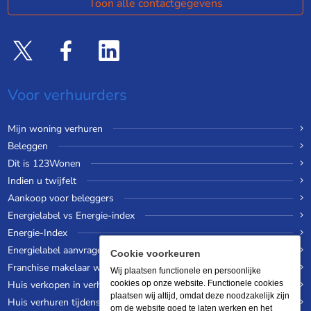
Toon alle contactgegevens
Voor verhuurders
Mijn woning verhuren
Beleggen
Dit is 123Wonen
Indien u twijfelt
Aankoop voor beleggers
Energielabel vs Energie-index
Energie-Index
Energielabel aanvragen
Cookie voorkeuren
Franchise makelaar worden
Wij plaatsen functionele en persoonlijke
Huis verkopen in verhuurde staat
cookies op onze website. Functionele cookies
plaatsen wij altijd, omdat deze noodzakelijk zijn
Huis verhuren tijdens een wereldreis
om de website goed te laten werken en het