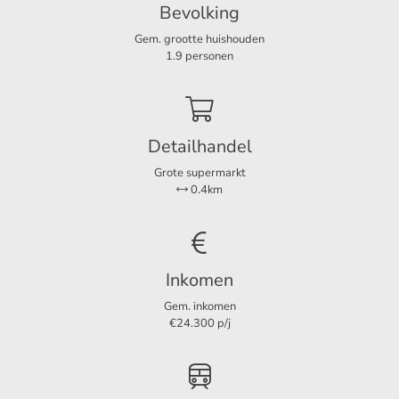
- Borg 1 maand huur
Bevolking
Gem. grootte huishouden
Indeling
1.9 personen
Kamers
3
Slaapkamers
1
Extra slaapkamers
1
Detailhandel
Tuin
Ja
Grote supermarkt
0.4km
Afmetingen
Woonoppervlakte
65 m²
Inkomen
Tuin oppervlakte
15 m²
Gem. inkomen
€24.300 p/j