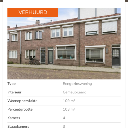
VERHUURD
Type
Eengezinswoning
Interieur
Gemeubileerd
Woonoppervlakte
109 m²
Perceelgrootte
103 m²
Kamers
4
Slaapkamers
3