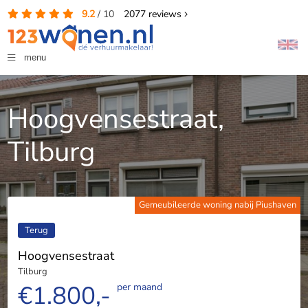
9.2
/
10
2077
reviews
menu
Hoogvensestraat,
Tilburg
Gemeubileerde woning nabij Piushaven
Terug
Hoogvensestraat
Tilburg
€1.800,-
per maand