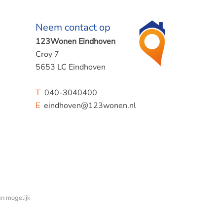
Neem contact op
123Wonen Eindhoven
Croy 7
5653 LC Eindhoven
T
040-3040400
E
eindhoven@123wonen.nl
n.
amer op
mer is
n mogelijk