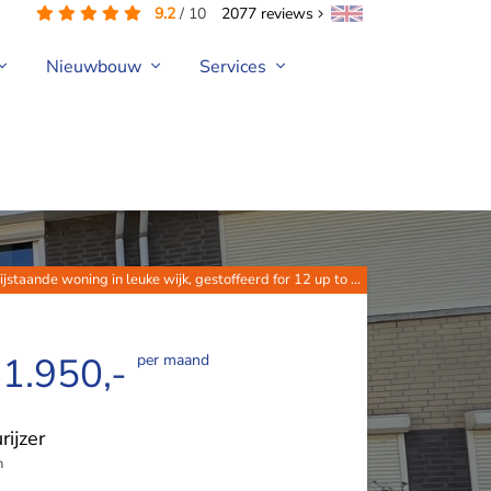
9.2
/
10
2077
reviews
Nieuwbouw
Services
ijstaande woning in leuke wijk, gestoffeerd for 12 up to ...
 1.950,-
per maand
rijzer
n