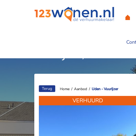
Con
Vuurijzer, Uden
Terug
Home
Home
/
/
Aanbod
Aanbod
/
/
Uden - Vuurijzer
Uden - Vuurijzer
VERHUURD