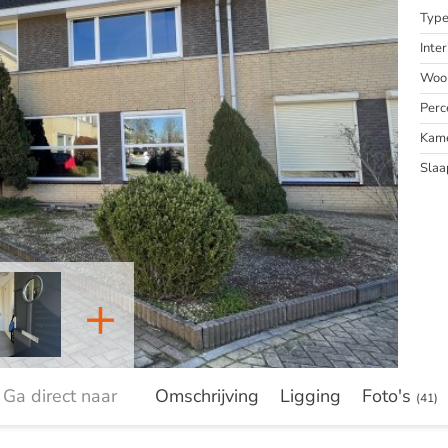
Typ
Inter
Woon
Perc
Kam
Slaa
+
Ga direct naar
Omschrijving
Ligging
Foto's
(41)