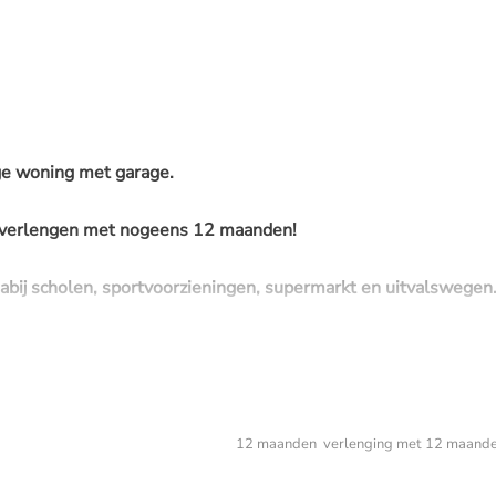
ige woning met garage.
e verlengen met nogeens 12 maanden!
 nabij scholen, sportvoorzieningen, supermarkt en uitvalswege
 met 3 slaapkamers op de 1e verdieping en een werk/slaapk
epanelen. Laag energieverbruik! Met uitzondering van de badka
12 maanden verlenging met 12 maande