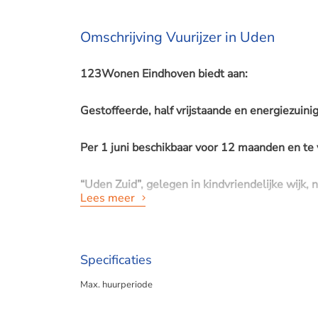
Omschrijving Vuurijzer in Uden
123Wonen Eindhoven biedt aan:
Gestoffeerde, half vrijstaande en energiezuin
Per 1 juni beschikbaar voor 12 maanden en t
“Uden Zuid”, gelegen in kindvriendelijke wijk,
Lees meer
Royale gezinswoning (173 m2 woonoppervlak)
Specificaties
zolder. Goed geïsoleerd en voorzien van zonn
Max. huurperiode
de gehele woning gerenoveerd in 2020.