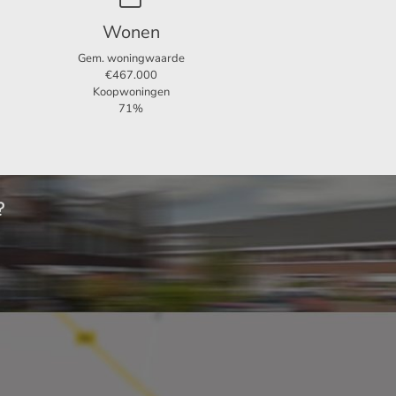
Wonen
Gem. woningwaarde
€467.000
Koopwoningen
71%