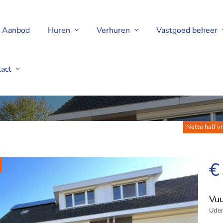
Aanbod
Huren
Verhuren
Vastgoed beheer
tact
Nette half vr
€
Vuu
Ude