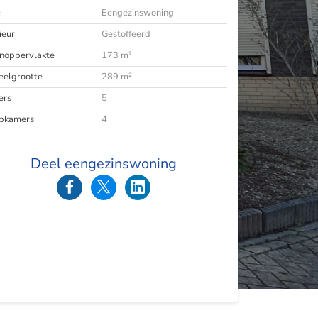
e
Eengezinswoning
ieur
Gestoffeerd
oppervlakte
173 m²
eelgrootte
289 m²
ers
5
pkamers
4
Deel eengezinswoning