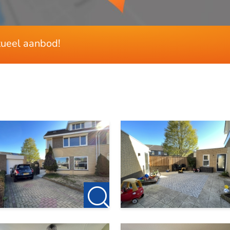
173 m²
289 m²
ctueel aanbod!
50 m²