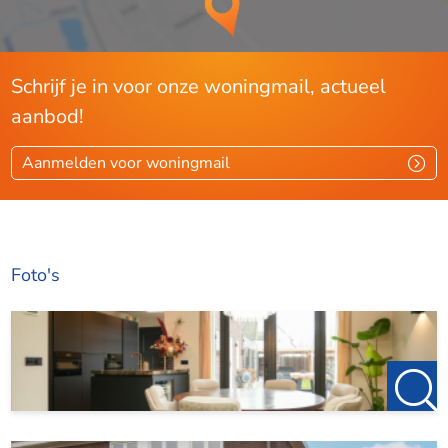
Airconditioning aanwezig
Volledig geïsoleerd (HR++ glas, dak- en muurisolatie)
Energiebewust en toekomstbestendig
Schrijf je in voor onze woningmail, actueel
aanbod!
Heeft u interesse in deze woning? Neem gerust contact op
met 123Wonen Eindhoven voor meer informatie of het
Aanmelden voor woningmail
plannen van een bezichtiging.
Foto's