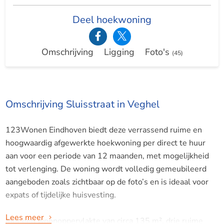
Deel hoekwoning
Omschrijving
Ligging
Foto's
(45)
Omschrijving Sluisstraat in Veghel
123Wonen Eindhoven biedt deze verrassend ruime en
hoogwaardig afgewerkte hoekwoning per direct te huur
aan voor een periode van 12 maanden, met mogelijkheid
tot verlenging. De woning wordt volledig gemeubileerd
aangeboden zoals zichtbaar op de foto’s en is ideaal voor
expats of tijdelijke huisvesting.
Lees meer
Met een woonoppervlakte van circa 135 m², drie ruime