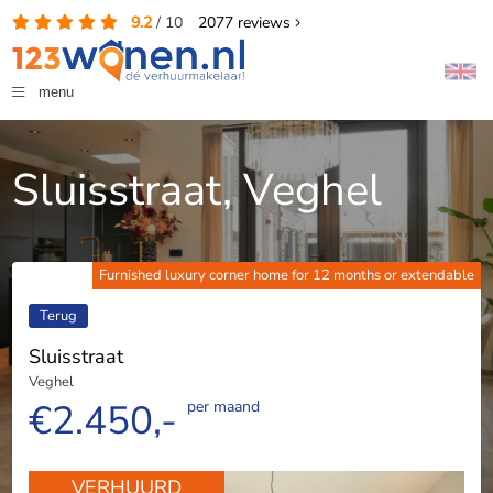
9.2
/
10
2077
reviews
menu
Sluisstraat, Veghel
Furnished luxury corner home for 12 months or extendable
Terug
Sluisstraat
Veghel
€2.450,-
per maand
VERHUURD