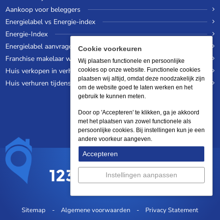
Aankoop voor beleggers
Energielabel vs Energie-index
Energie-Index
Energielabel aanvragen
Cookie voorkeuren
Franchise makelaar worden
Wij plaatsen functionele en persoonlijke
Huis verkopen in verhuurde staat
cookies op onze website. Functionele cookies
plaatsen wij altijd, omdat deze noodzakelijk zijn
Huis verhuren tijdens een wereldreis
om de website goed te laten werken en het
gebruik te kunnen meten.
Door op 'Accepteren' te klikken, ga je akkoord
met het plaatsen van zowel functionele als
persoonlijke cookies. Bij instellingen kun je een
andere voorkeur aangeven.
Accepteren
Instellingen aanpassen
Sitemap
Algemene voorwaarden
Privacy Statement