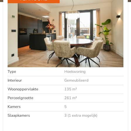
Type
Hoekwoning
Interieur
Gemeubileerd
Woonoppervlakte
135 m²
Perceelgrootte
261 m²
Kamers
5
Slaapkamers
3 (1 extra mogelijk)