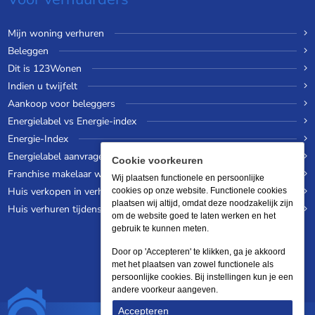
Mijn woning verhuren
Beleggen
Dit is 123Wonen
Indien u twijfelt
Aankoop voor beleggers
Energielabel vs Energie-index
Energie-Index
Energielabel aanvragen
Cookie voorkeuren
Franchise makelaar worden
Wij plaatsen functionele en persoonlijke
Huis verkopen in verhuurde staat
cookies op onze website. Functionele cookies
plaatsen wij altijd, omdat deze noodzakelijk zijn
Huis verhuren tijdens een wereldreis
om de website goed te laten werken en het
gebruik te kunnen meten.
Door op 'Accepteren' te klikken, ga je akkoord
met het plaatsen van zowel functionele als
persoonlijke cookies. Bij instellingen kun je een
andere voorkeur aangeven.
Accepteren