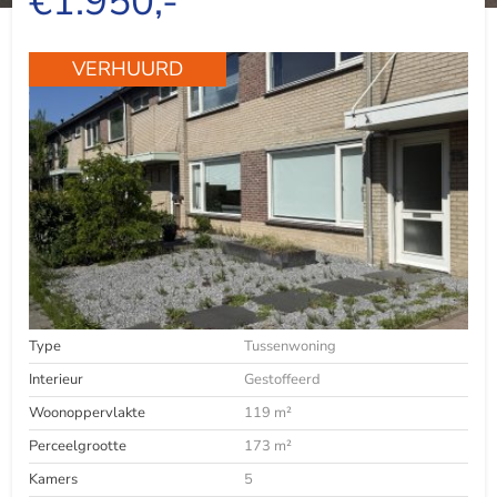
€1.950,-
VERHUURD
Type
Tussenwoning
Interieur
Gestoffeerd
Woonoppervlakte
119 m²
Perceelgrootte
173 m²
Kamers
5