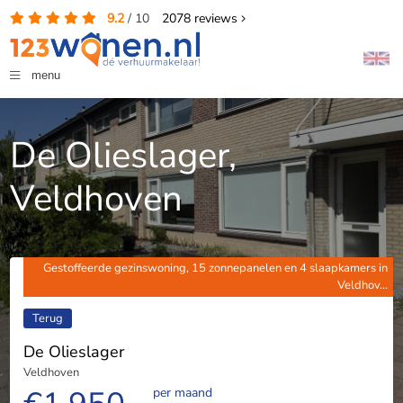
9.2
/
10
2078
reviews
menu
De Olieslager,
Veldhoven
Gestoffeerde gezinswoning, 15 zonnepanelen en 4 slaapkamers in
Veldhov...
Terug
De Olieslager
Veldhoven
per maand