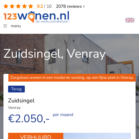
9.2
/
10
2078
reviews
menu
Zuidsingel, Venray
Zorgeloos wonen in een moderne woning, op een fijne plek in Venray.
Terug
Zuidsingel
Venray
€2.050,-
per maand
VERHUURD