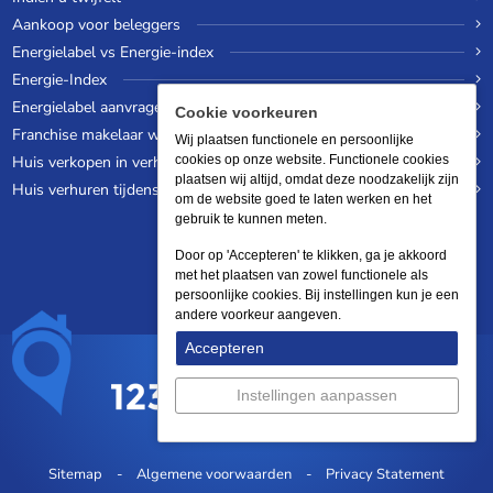
Aankoop voor beleggers
Energielabel vs Energie-index
Energie-Index
Energielabel aanvragen
Cookie voorkeuren
Franchise makelaar worden
Wij plaatsen functionele en persoonlijke
Huis verkopen in verhuurde staat
cookies op onze website. Functionele cookies
plaatsen wij altijd, omdat deze noodzakelijk zijn
Huis verhuren tijdens een wereldreis
om de website goed te laten werken en het
gebruik te kunnen meten.
Door op 'Accepteren' te klikken, ga je akkoord
met het plaatsen van zowel functionele als
persoonlijke cookies. Bij instellingen kun je een
andere voorkeur aangeven.
Accepteren
Instellingen aanpassen
Sitemap
Algemene voorwaarden
Privacy Statement