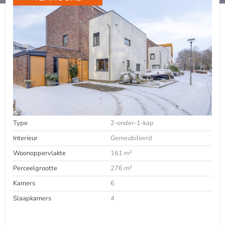
Type
2-onder-1-kap
Interieur
Gemeubileerd
Woonoppervlakte
161 m²
Perceelgrootte
276 m²
Kamers
6
Slaapkamers
4