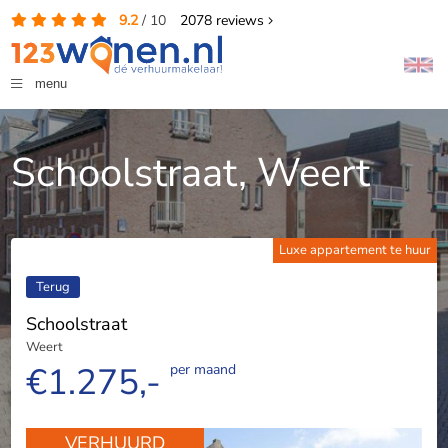
9.2
/
10
2078
reviews
menu
Schoolstraat, Weert
Luxe appartement te huur
Terug
Schoolstraat
Weert
€1.275,-
per maand
VERHUURD