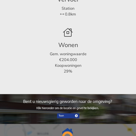
· Gemeubileerd (ook ongemeubileerd mogelijk)
Station
0.8km
· Eigen parkeerplek
· Huurperiode 24 maanden, daarna voor onbepaalde
Wonen
periode.
Gem. woningwaarde
€204.000
· Kelder
Koopwoningen
29%
· Woonoppervlakte a 70m2