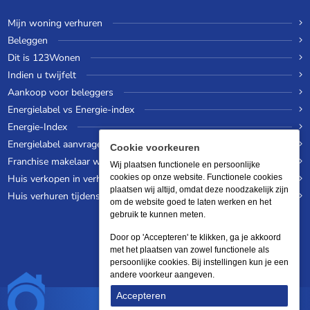
Mijn woning verhuren
Beleggen
Dit is 123Wonen
Indien u twijfelt
Aankoop voor beleggers
Energielabel vs Energie-index
Energie-Index
Energielabel aanvragen
Cookie voorkeuren
Franchise makelaar worden
Wij plaatsen functionele en persoonlijke
Huis verkopen in verhuurde staat
cookies op onze website. Functionele cookies
plaatsen wij altijd, omdat deze noodzakelijk zijn
Huis verhuren tijdens een wereldreis
om de website goed te laten werken en het
gebruik te kunnen meten.
Door op 'Accepteren' te klikken, ga je akkoord
met het plaatsen van zowel functionele als
persoonlijke cookies. Bij instellingen kun je een
andere voorkeur aangeven.
Accepteren