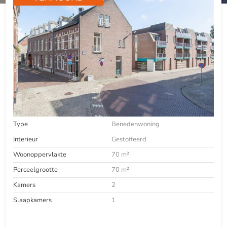
Type
Benedenwoning
Interieur
Gestoffeerd
Woonoppervlakte
70 m²
Perceelgrootte
70 m²
Kamers
2
Slaapkamers
1