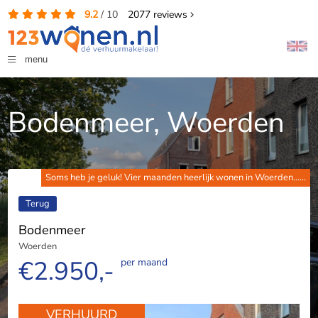
9.2
/
10
2077
reviews
menu
Bodenmeer, Woerden
Soms heb je geluk! Vier maanden heerlijk wonen in Woerden......
Terug
Bodenmeer
Woerden
€2.950,-
per maand
VERHUURD