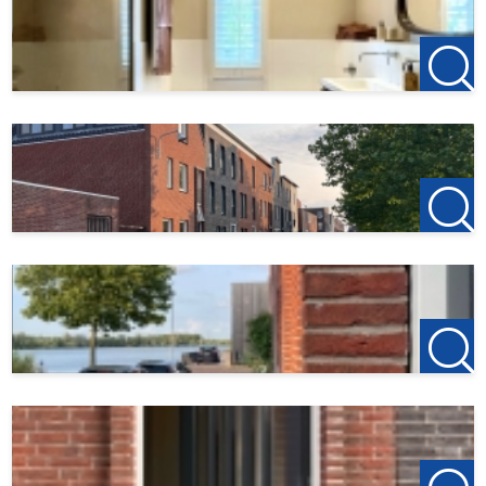
faciliteiten binnen handbereik. Binnen enkele minuten
bereik je de gezellige binnenstad van Woerden met leuke
winkels, restaurants en cafés, het centraal station,
sportaccommodaties, scholen en het winkelcentrum.
Verder is Woerden centraal gelegen, met korte afstanden
naar de A12 en de A2. Binnen mum van tijd ben je in hartje
Utrecht, en steden zoals Gouda, Leiden, Amsterdam en
Rotterdam zijn allemaal binnen een half uur te bereiken.
Kortom: deze woning is ideaal voor wie tijdelijk tussen
twee woningen in zit, voor werk in de regio verblijft, familie
ontvangt uit het buitenland of gewoon behoefte heeft aan
een comfortabele plek om even tot rust te komen. Je hoeft
alleen een koffer met kleding mee te nemen, want alles
wat je verder nodig hebt is al aanwezig.
Interesse? Stuur dan je gemotiveerde aanvraag naar