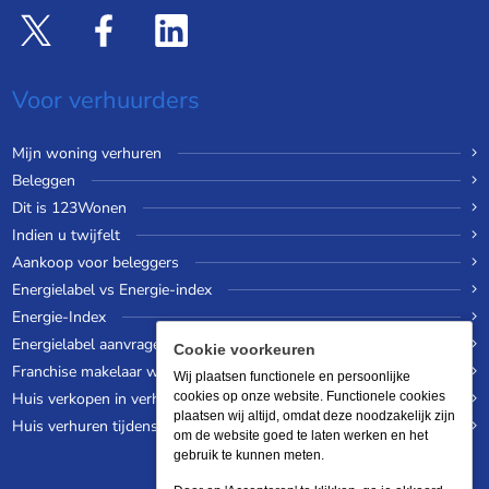
Voor verhuurders
Mijn woning verhuren
Beleggen
Dit is 123Wonen
Indien u twijfelt
Aankoop voor beleggers
Energielabel vs Energie-index
Energie-Index
Energielabel aanvragen
Cookie voorkeuren
Franchise makelaar worden
Wij plaatsen functionele en persoonlijke
Huis verkopen in verhuurde staat
cookies op onze website. Functionele cookies
plaatsen wij altijd, omdat deze noodzakelijk zijn
Huis verhuren tijdens een wereldreis
om de website goed te laten werken en het
gebruik te kunnen meten.