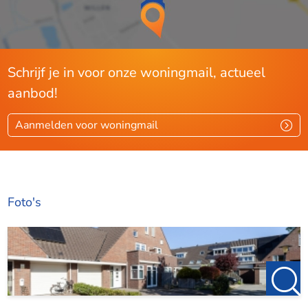
- Beschikbaar voor 1 persoon of stel (met kinderen).
- Huurprijs is excl. kosten: gas, water, licht, int. en TV.
Schrijf je in voor onze woningmail, actueel
Waarborgsom: 1,5 maand huur.
aanbod!
- Huurperiode bedraagt 12 maanden met optie om
Aanmelden voor woningmail
met 12 maanden te verlengen.
- 13 km naar British School (Leidschenveen) in Den
Haag en 21 km naar Internationale School Rotterdam.
Foto's
- Geen huisdieren.
Voor meer informatie of het maken van een
bezichtigingsafspraak kunt u contact met ons opnemen via
denhaag@123wonen.nl