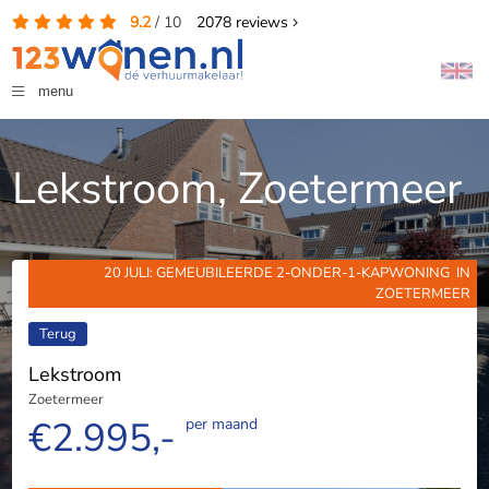
9.2
/
10
2078
reviews
menu
Lekstroom, Zoetermeer
20 JULI: GEMEUBILEERDE 2-ONDER-1-KAPWONING IN
ZOETERMEER
Terug
Lekstroom
Zoetermeer
€2.995,-
per maand