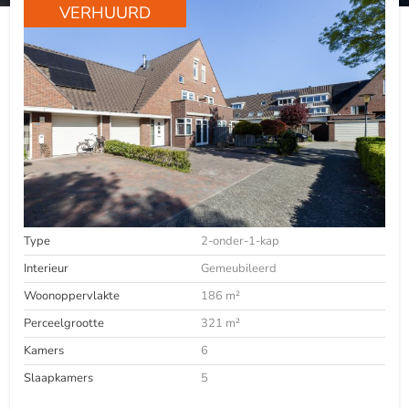
VERHUURD
Type
2-onder-1-kap
Interieur
Gemeubileerd
Woonoppervlakte
186 m²
Perceelgrootte
321 m²
Kamers
6
Slaapkamers
5