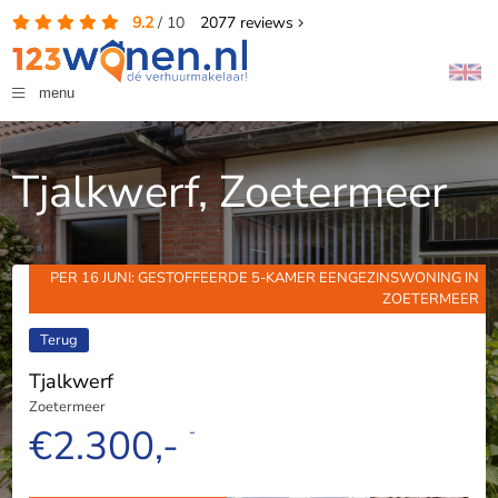
9.2
/
10
2077
reviews
menu
Tjalkwerf, Zoetermeer
PER 16 JUNI: GESTOFFEERDE 5-KAMER EENGEZINSWONING IN
ZOETERMEER
Terug
Tjalkwerf
Zoetermeer
€2.300,-
-