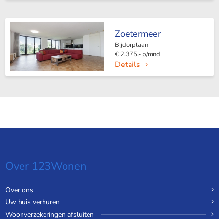
Zoetermeer
Bijdorplaan
€ 2.375,- p/mnd
Details
Over 123Wonen
Over ons
Uw huis verhuren
Woonverzekeringen afsluiten