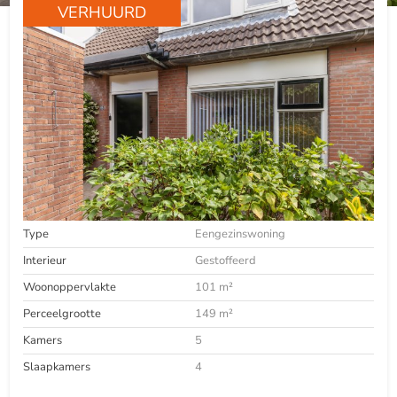
VERHUURD
Type
Eengezinswoning
Interieur
Gestoffeerd
Woonoppervlakte
101 m²
Perceelgrootte
149 m²
Kamers
5
Slaapkamers
4