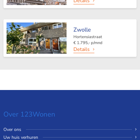
Details
Zwolle
Hortensiastraat
€ 1.795,- p/mnd
Details
Over 123Wonen
Over ons
Uw huis verhuren