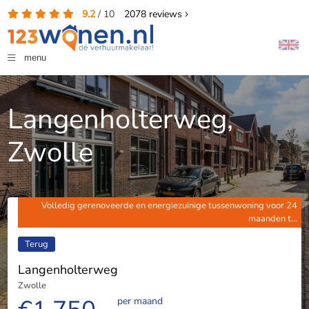
9.2
/
10
2078
reviews
menu
Langenholterweg,
Zwolle
Volledig gerenoveerde en energiezuinige tussenwoning voor 24
maanden t...
Terug
Langenholterweg
Zwolle
per maand