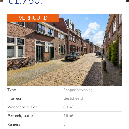
€1.750,-
VERHUURD
Type
Eengezinswoning
Interieur
Gestoffeerd
Woonoppervlakte
89 m²
Perceelgrootte
96 m²
Kamers
5