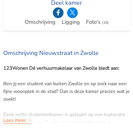
Deel kamer
Omschrijving
Ligging
Foto's
(15)
Omschrijving Nieuwstraat in Zwolle
123Wonen Dé verhuurmakelaar van Zwolle biedt aan:
Ben jij een student van buiten Zwolle en op zoek naar een
fijne woonplek in de stad? Dan is deze kamer precies wat je
zoekt!
Deze nette studentenkamer is gelegen op een toplocatie
Lees meer
in het centrum van Zwolle. Je woont midden in het
bruisende stadsleven, met alle voorzieningen binnen