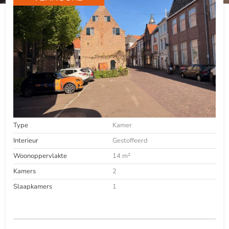
Type
Kamer
Interieur
Gestoffeerd
Woonoppervlakte
14 m²
Kamers
2
Slaapkamers
1