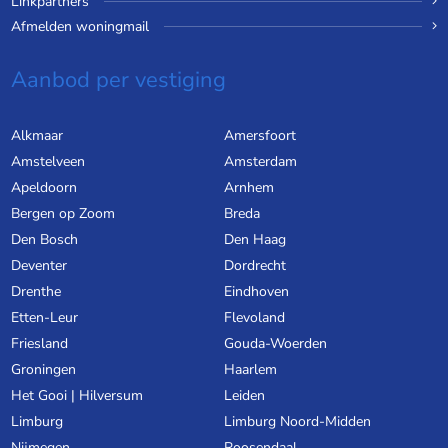
Linkpartners
Afmelden woningmail
Aanbod per vestiging
Alkmaar
Amersfoort
Amstelveen
Amsterdam
Apeldoorn
Arnhem
Bergen op Zoom
Breda
Den Bosch
Den Haag
Deventer
Dordrecht
Drenthe
Eindhoven
Etten-Leur
Flevoland
Friesland
Gouda-Woerden
Groningen
Haarlem
Het Gooi | Hilversum
Leiden
Limburg
Limburg Noord-Midden
Nijmegen
Roosendaal