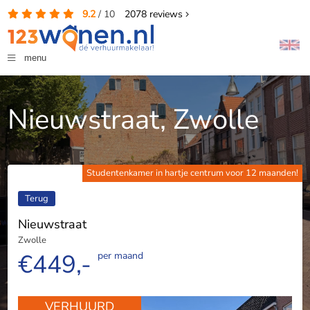
9.2
/
10
2078
reviews
menu
Nieuwstraat, Zwolle
Studentenkamer in hartje centrum voor 12 maanden!
Terug
Nieuwstraat
Zwolle
€449,-
per maand
VERHUURD