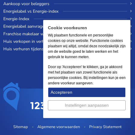
Aankoop voor beleggers
Energielabel vs Energie-index
Energie-Index
Energielabel aanvragen
Cookie voorkeuren
Franchise makelaar worden
Wij plaatsen functionele en persoonlijke
Huis verkopen in verhuurde staat
cookies op onze website. Functionele cookies
plaatsen wij altijd, omdat deze noodzakelijk zijn
Huis verhuren tijdens een wereldreis
om de website goed te laten werken en het
gebruik te kunnen meten.
Door op 'Accepteren' te klikken, ga je akkoord
met het plaatsen van zowel functionele als
persoonlijke cookies. Bij instellingen kun je een
andere voorkeur aangeven.
Accepteren
Instellingen aanpassen
Sitemap
Algemene voorwaarden
Privacy Statement