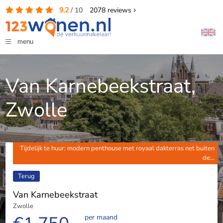
9.2
/
10
2078
reviews
menu
Van Karnebeekstraat,
Zwolle
Tijdelijk te huur: modern penthouse met royaal dakterras net buiten
de...
Terug
Van Karnebeekstraat
Zwolle
per maand