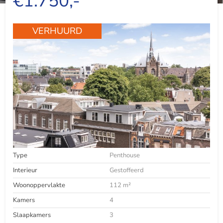
€1.750,-
VERHUURD
Type
Penthouse
Interieur
Gestoffeerd
Woonoppervlakte
112 m²
Kamers
4
Slaapkamers
3