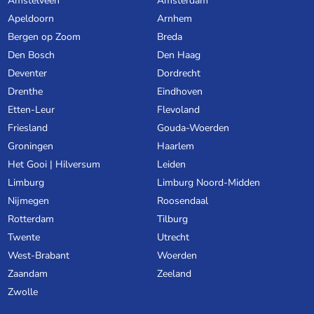
Amstelveen
Amsterdam
Apeldoorn
Arnhem
Bergen op Zoom
Breda
Den Bosch
Den Haag
Deventer
Dordrecht
Drenthe
Eindhoven
Etten-Leur
Flevoland
Friesland
Gouda-Woerden
Groningen
Haarlem
Het Gooi | Hilversum
Leiden
Limburg
Limburg Noord-Midden
Nijmegen
Roosendaal
Rotterdam
Tilburg
Twente
Utrecht
West-Brabant
Woerden
Zaandam
Zeeland
Zwolle