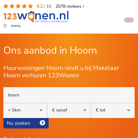
9.2
/
10
2078
reviews
menu
Ons aanbod in Hoorn
Huurwoningen Hoorn vindt u bij Makelaar
Hoorn verhuren 123Wonen
Nu zoeken