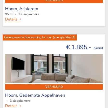
VERHUURD
Hoorn,
Achterom
95 m² - 2 slaapkamers
Details
Gerenoveerde huurwoning te huur (energielabel A)
€ 1.895,-
p/mnd
VERHUURD
Hoorn,
Gedempte Appelhaven
- 3 slaapkamers
Details