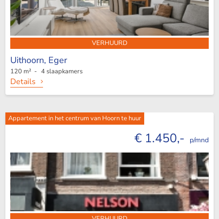
VERHUURD
Uithoorn,
Eger
120 m² - 4 slaapkamers
Details
Appartement in het centrum van Hoorn te huur
€ 1.450,-
p/mnd
VERHUURD