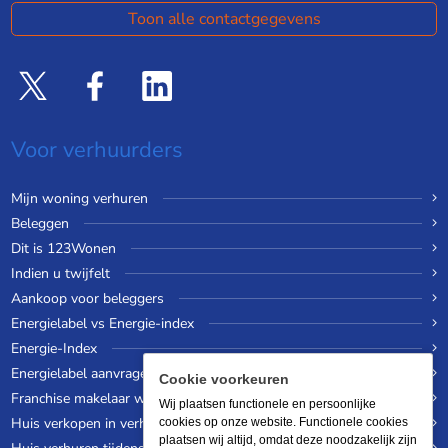
Toon alle contactgegevens
Voor verhuurders
Mijn woning verhuren
Beleggen
Dit is 123Wonen
Indien u twijfelt
Aankoop voor beleggers
Energielabel vs Energie-index
Energie-Index
Energielabel aanvragen
Cookie voorkeuren
Franchise makelaar worden
Wij plaatsen functionele en persoonlijke
Huis verkopen in verhuurde staat
cookies op onze website. Functionele cookies
plaatsen wij altijd, omdat deze noodzakelijk zijn