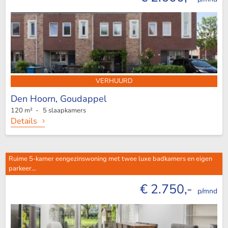
VERHUURD
Den Hoorn,
Goudappel
120 m² - 5 slaapkamers
Details
Ruime 5-kamer eengezinswoning met twee luxe badkamers en eigen
parkeer...
€ 2.750,-
p/mnd