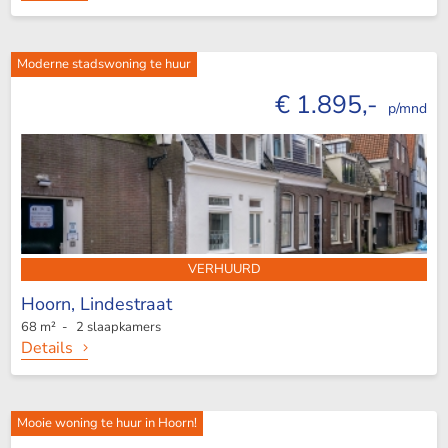
Moderne stadswoning te huur
€ 1.895,-
p/mnd
VERHUURD
Hoorn,
Lindestraat
68 m² - 2 slaapkamers
Details
Mooie woning te huur in Hoorn!