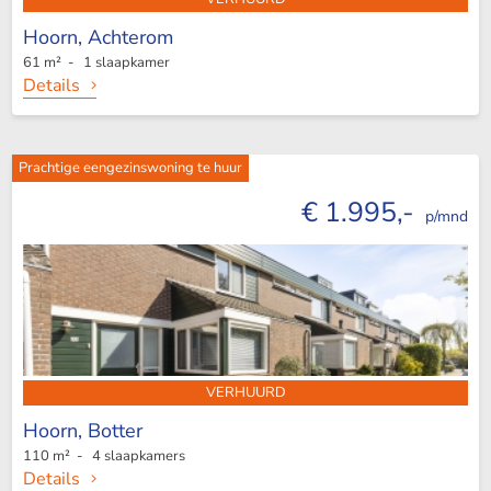
Hoorn,
Achterom
61 m² - 1 slaapkamer
Details
Prachtige eengezinswoning te huur
€ 1.995,-
p/mnd
VERHUURD
Hoorn,
Botter
110 m² - 4 slaapkamers
Details