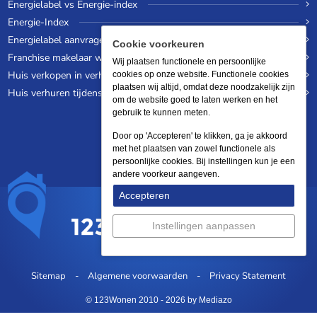
Energielabel vs Energie-index
Energie-Index
Energielabel aanvragen
Cookie voorkeuren
Franchise makelaar worden
Wij plaatsen functionele en persoonlijke
Huis verkopen in verhuurde staat
cookies op onze website. Functionele cookies
plaatsen wij altijd, omdat deze noodzakelijk zijn
Huis verhuren tijdens een wereldreis
om de website goed te laten werken en het
gebruik te kunnen meten.
Door op 'Accepteren' te klikken, ga je akkoord
met het plaatsen van zowel functionele als
persoonlijke cookies. Bij instellingen kun je een
andere voorkeur aangeven.
Accepteren
Instellingen aanpassen
Sitemap
Algemene voorwaarden
Privacy Statement
© 123Wonen 2010 - 2026
by Mediazo