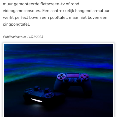
muur gemonteerde flatscreen-tv of rond
videogameconsoles. Een aantrekkelijk hangend armatuur
werkt perfect boven een pooltafel, maar niet boven een
pingpongtafel.
Publicatiedatum 11/01/2023