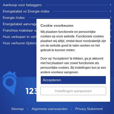
Aankoop voor beleggers
Energielabel vs Energie-index
Energie-Index
Energielabel aanvragen
Cookie voorkeuren
Franchise makelaar worden
Wij plaatsen functionele en persoonlijke
Huis verkopen in verhuurde staat
cookies op onze website. Functionele cookies
plaatsen wij altijd, omdat deze noodzakelijk zijn
Huis verhuren tijdens een wereldreis
om de website goed te laten werken en het
gebruik te kunnen meten.
Door op 'Accepteren' te klikken, ga je akkoord
met het plaatsen van zowel functionele als
persoonlijke cookies. Bij instellingen kun je een
andere voorkeur aangeven.
Accepteren
Instellingen aanpassen
Sitemap
Algemene voorwaarden
Privacy Statement