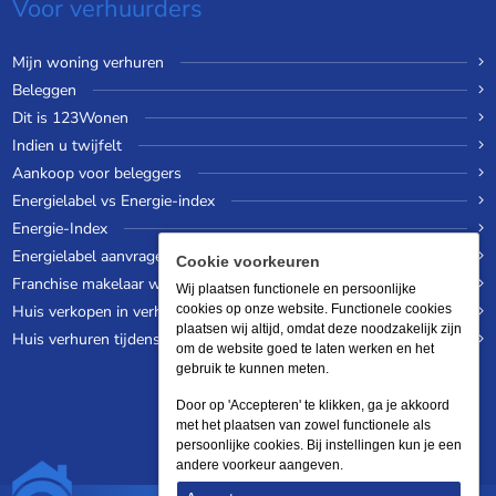
Voor verhuurders
Mijn woning verhuren
Beleggen
Dit is 123Wonen
Indien u twijfelt
Aankoop voor beleggers
Energielabel vs Energie-index
Energie-Index
Energielabel aanvragen
Cookie voorkeuren
Franchise makelaar worden
Wij plaatsen functionele en persoonlijke
Huis verkopen in verhuurde staat
cookies op onze website. Functionele cookies
plaatsen wij altijd, omdat deze noodzakelijk zijn
Huis verhuren tijdens een wereldreis
om de website goed te laten werken en het
gebruik te kunnen meten.
Door op 'Accepteren' te klikken, ga je akkoord
met het plaatsen van zowel functionele als
persoonlijke cookies. Bij instellingen kun je een
andere voorkeur aangeven.