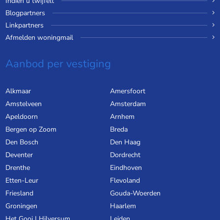
Indien u twijfelt
Blogpartners
Linkpartners
Afmelden woningmail
Aanbod per vestiging
Alkmaar
Amersfoort
Amstelveen
Amsterdam
Apeldoorn
Arnhem
Bergen op Zoom
Breda
Den Bosch
Den Haag
Deventer
Dordrecht
Drenthe
Eindhoven
Etten-Leur
Flevoland
Friesland
Gouda-Woerden
Groningen
Haarlem
Het Gooi | Hilversum
Leiden