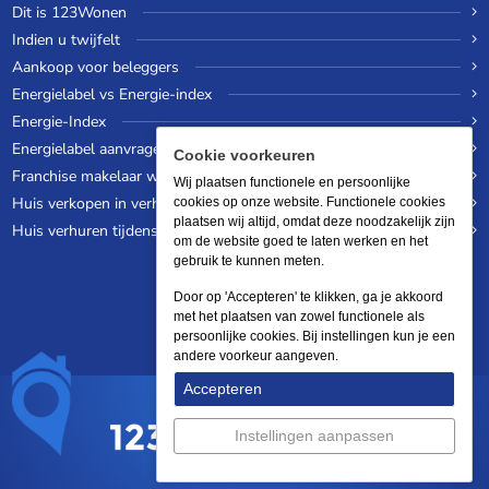
Dit is 123Wonen
Indien u twijfelt
Aankoop voor beleggers
Energielabel vs Energie-index
Energie-Index
Energielabel aanvragen
Cookie voorkeuren
Franchise makelaar worden
Wij plaatsen functionele en persoonlijke
Huis verkopen in verhuurde staat
cookies op onze website. Functionele cookies
plaatsen wij altijd, omdat deze noodzakelijk zijn
Huis verhuren tijdens een wereldreis
om de website goed te laten werken en het
gebruik te kunnen meten.
Door op 'Accepteren' te klikken, ga je akkoord
met het plaatsen van zowel functionele als
persoonlijke cookies. Bij instellingen kun je een
andere voorkeur aangeven.
Accepteren
Instellingen aanpassen