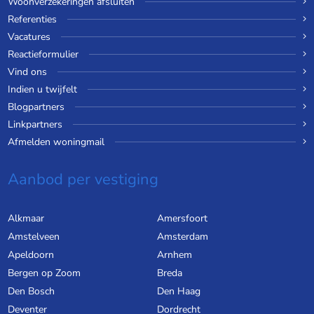
Woonverzekeringen afsluiten
Referenties
Vacatures
Reactieformulier
Vind ons
Indien u twijfelt
Blogpartners
Linkpartners
Afmelden woningmail
Aanbod per vestiging
Alkmaar
Amersfoort
Amstelveen
Amsterdam
Apeldoorn
Arnhem
Bergen op Zoom
Breda
Den Bosch
Den Haag
Deventer
Dordrecht