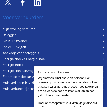
Voor verhuurders
Mijn woning verhuren
Beleggen
Dit is 123Wonen
Indien u twijfelt
Aankoop voor beleggers
Energielabel vs Energie-index
Energie-Index
Energielabel aanvragen
Cookie voorkeuren
Franchise makelaar worden
Wij plaatsen functionele en persoonlijke
Huis verkopen in verhuurde staat
cookies op onze website. Functionele cookies
plaatsen wij altijd, omdat deze noodzakelijk zijn
Huis verhuren tijdens een wereldreis
om de website goed te laten werken en het
gebruik te kunnen meten.
Door op 'Accepteren' te klikken, ga je akkoord