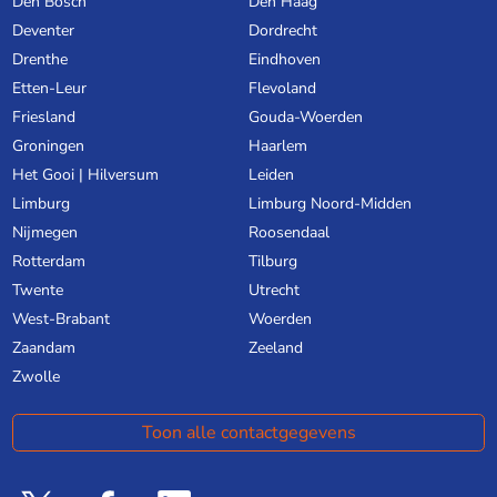
Den Bosch
Den Haag
Deventer
Dordrecht
Drenthe
Eindhoven
Etten-Leur
Flevoland
Friesland
Gouda-Woerden
Groningen
Haarlem
Het Gooi | Hilversum
Leiden
Limburg
Limburg Noord-Midden
Nijmegen
Roosendaal
Rotterdam
Tilburg
Twente
Utrecht
West-Brabant
Woerden
Zaandam
Zeeland
Zwolle
Toon alle contactgegevens