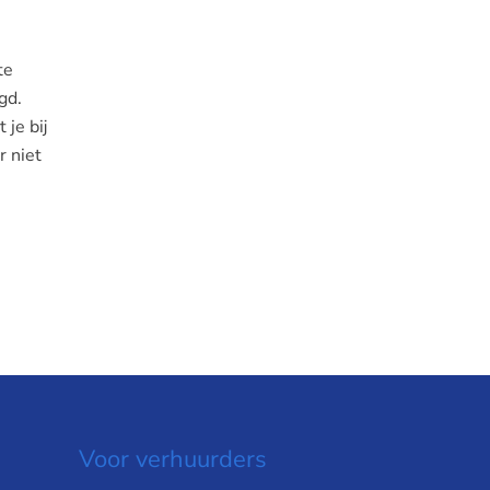
te
gd.
 je bij
r niet
Voor verhuurders