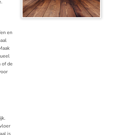
e.
fen en
aal
 Maak
tueel
 of de
voor
jk.
vloer
al is