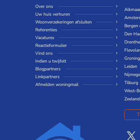
Over ons
Alkmaa
Uw huis verhuren
Amster
Woonverzekeringen afsluiten
Bergen
Referenties
Den Ha
Vacatures
Drenthe
Reactieformulier
Flevola
Vind ons
Gronin
Indien u twijfelt
Leiden
Blogpartners
Nijmeg
Linkpartners
Tilburg
Afmelden woningmail
West-B
Zeeland
T