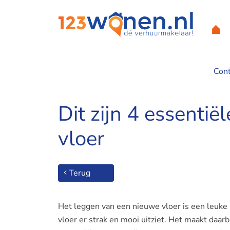
Con
Home
/
Dit zijn 4 essentiële stappen voor het leggen van een
Dit zijn 4 essenti
vloer
Terug
Het leggen van een nieuwe vloer is een leuke m
vloer er strak en mooi uitziet. Het maakt daarb