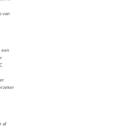
p van
.
n een
r
VC
er
erzeker
r af