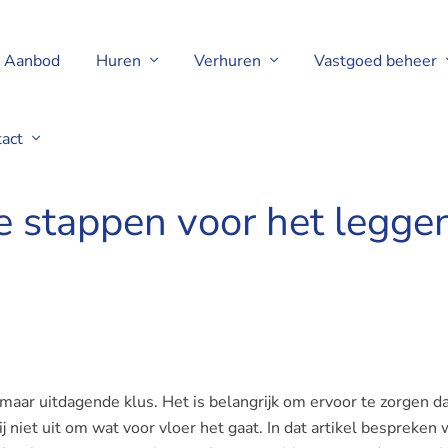
Aanbod
Huren
Verhuren
Vastgoed beheer
tact
 nieuwe vloer
ële stappen voor het legg
aar uitdagende klus. Het is belangrijk om ervoor te zorgen da
ij niet uit om wat voor vloer het gaat. In dat artikel bespreken