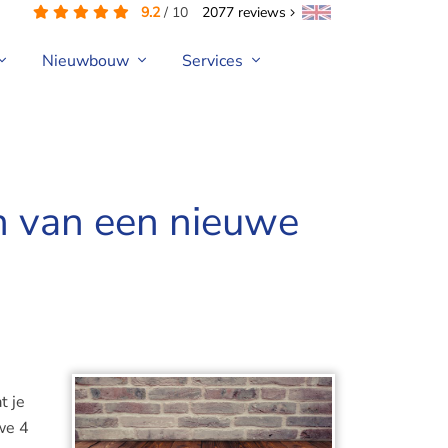
9.2
/
10
2077
reviews
Nieuwbouw
Services
en van een nieuwe
t je
 we 4