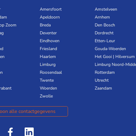
r
Amersfoort
Amstelveen
dam
Apeldoorn
Arnhem
 op Zoom
Breda
Den Bosch
ag
Deventer
Dordrecht
Eindhoven
Etten-Leur
nd
Friesland
Gouda-Woerden
gen
Haarlem
Het Gooi | Hilversum
Limburg
Limburg Noord-Midd
en
Roosendaal
Rotterdam
Twente
Utrecht
rabant
Woerden
Zaandam
Zwolle
oon alle contactgegevens