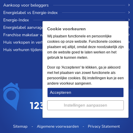
Aankoop voor beleggers
Energielabel vs Energie-index
Energie-Index
Energielabel aanvragen
Cookie voorkeuren
Franchise makelaar worden
Wij plaatsen functionele en persoonlijke
Huis verkopen in verhuurde staat
cookies op onze website. Functionele cookies
plaatsen wij altijd, omdat deze noodzakelijk zijn
Huis verhuren tijdens een wereldreis
om de website goed te laten werken en het
gebruik te kunnen meten.
Door op 'Accepteren' te klikken, ga je akkoord
met het plaatsen van zowel functionele als
persoonlijke cookies. Bij instellingen kun je een
andere voorkeur aangeven.
Accepteren
Instellingen aanpassen
Sitemap
Algemene voorwaarden
Privacy Statement