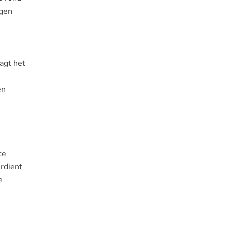
egen
agt het
en
te
erdient
e