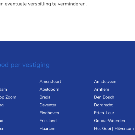
en eventuele verspilling te verminderen.
od per vestiging
r
Amersfoort
Amstelveen
dam
Apeldoorn
Arnhem
 op Zoom
Breda
Den Bosch
ag
Deventer
Dordrecht
Eindhoven
Etten-Leur
nd
Friesland
Gouda-Woerden
gen
Haarlem
Het Gooi | Hilversum