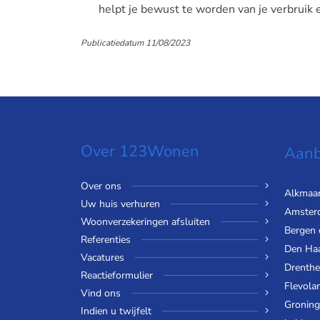
helpt je bewust te worden van je verbruik 
Publicatiedatum 11/08/2023
Over 123Wonen
Aanb
Over ons
Alkmaa
Uw huis verhuren
Amster
Woonverzekeringen afsluiten
Bergen
Referenties
Den Ha
Vacatures
Drenthe
Reactieformulier
Flevola
Vind ons
Gronin
Indien u twijfelt