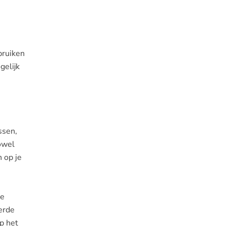
bruiken
gelijk
ssen,
zowel
 op je
te
erde
op het