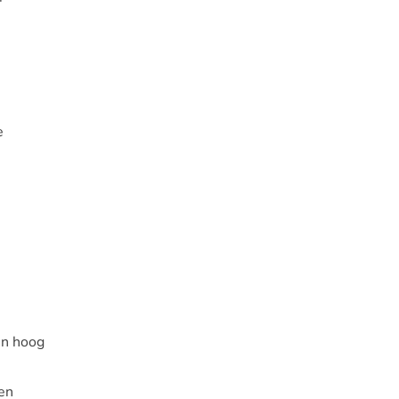
e
en hoog
en