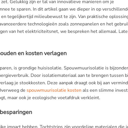
et. Gelukkig zijn er tal van innovatieve manieren om je
ee te sparen. In dit artikel gaan we dieper in op verschillend
en tegelijkertijd milieubewust te zijn. Van praktische oplossi
eavanceerdere technologieën zoals zonnepanelen en het gebrui
ngen van het elektriciteitsnet, we bespreken het allemaal. Lat
ouden en kosten verlagen
ren, is grondige huisisolatie. Spouwmuurisolatie is bijzonde
nergieverbruik. Door isolatiemateriaal aan te brengen tussen 
erlaag je stookkosten. Deze aanpak draagt ook bij aan vermin
 Overweeg de
spouwmuurisolatie kosten
als een slimme invest
ogt, maar ook je ecologische voetafdruk verkleint.
e besparingen
lijke impact hebben. Tochtstrips zijn voordelige materialen die j