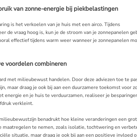
bruik van zonne-energie bij piekbelastingen
ng is het verkoelen van je huis met een airco. Tijdens
neer de vraag hoog is, kun je de stroom van je zonnepanelen ge
 vooral effectief tijdens warm weer wanneer je zonnepanelen mo
De voordelen combineren
ard met milieubewust handelen. Door deze adviezen toe te pa
lzijn, maar draag je ook bij aan een duurzamere toekomst voor 
t energie en je huis te verduurzamen, realiseer je besparingen
fdruk verkleint.
 milieubewustzijn benadrukt hoe kleine veranderingen een gro
e maatregelen te nemen, zoals isolatie, tochtwering en verbet
nciële situatie, maar draag je ook bij aan een positieve invloed 