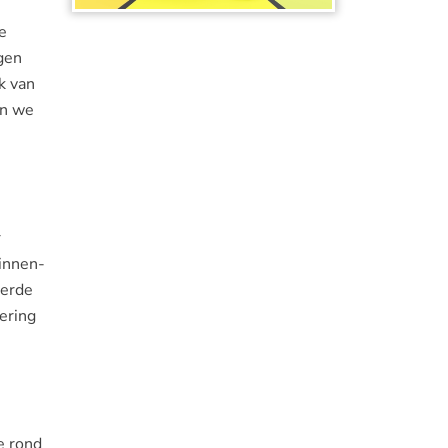
e
ngen
k van
en we
r
binnen-
derde
ering
e rond