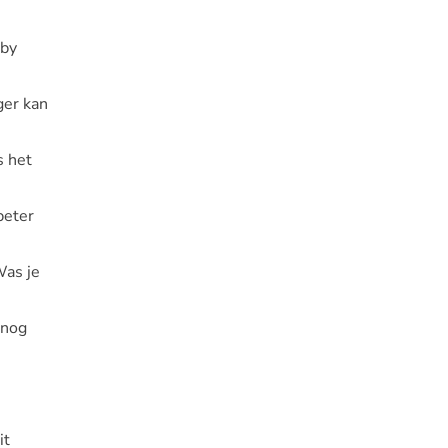
-by
ger kan
s het
beter
Was je
 nog
it