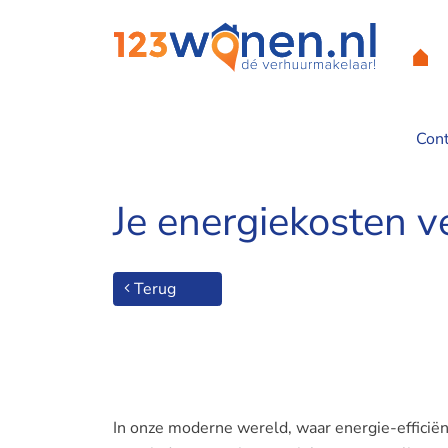
Con
Home
/
Je energiekosten verlagen met deze uitgebreide tips
Je energiekosten v
Terug
In onze moderne wereld, waar energie-efficiën