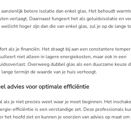
t aanzienlijk betere isolatie dan enkel glas. Het behoudt warmt
ten verlaagt. Daarnaast fungeert het als geluidsisolatie en v
ellicht hoger zijn dan die van enkel glas, zul je op de lange t
ort als je financiën. Het draagt bij aan een constantere tempe
sulteert niet alleen in lagere energiekosten, maar ook in een
uidsoverlast. Overweeg dubbel glas als een duurzame keuze d
lange termijn de waarde van je huis verhoogt.
l advies voor optimale efficiëntie
l als je niet precies weet waar je moet beginnen. Het inschak
rgie-efficiëntie is een verstandige zet. Deze professionals k
ver het hoofd ziet en kunnen je voorzien van advies op maat om 