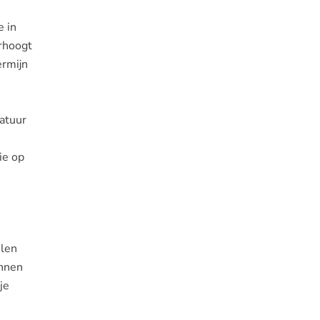
e in
erhoogt
ermijn
ratuur
ie op
elen
unnen
je