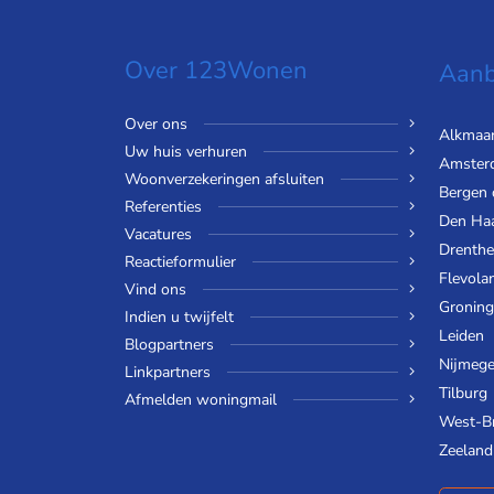
Over 123Wonen
Aanb
Over ons
Alkmaa
Uw huis verhuren
Amster
Woonverzekeringen afsluiten
Bergen
Referenties
Den Ha
Vacatures
Drenthe
Reactieformulier
Flevola
Vind ons
Gronin
Indien u twijfelt
Leiden
Blogpartners
Nijmeg
Linkpartners
Tilburg
Afmelden woningmail
West-B
Zeeland