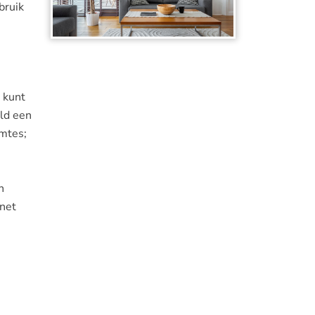
bruik
r kunt
eld een
imtes;
n
rnet