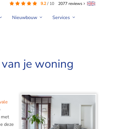
9.2
/
10
2077
reviews
Nieuwbouw
Services
r van je woning
vale
e
n met
 je deze