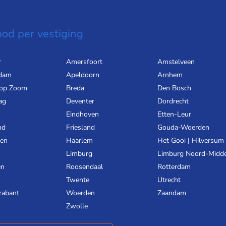
od per vestiging
r
Amersfoort
Amstelveen
dam
Apeldoorn
Arnhem
 op Zoom
Breda
Den Bosch
ag
Deventer
Dordrecht
Eindhoven
Etten-Leur
nd
Friesland
Gouda-Woerden
gen
Haarlem
Het Gooi | Hilversum
Limburg
Limburg Noord-Midd
en
Roosendaal
Rotterdam
Twente
Utrecht
rabant
Woerden
Zaandam
Zwolle