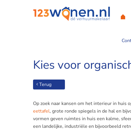
Con
Home
/
Kies voor organische vormen in het interieur van je w
Kies voor organisc
Terug
Op zoek naar kansen om het interieur in huis 
eettafel
, grote ronde spiegels in de hal en bi
vormen geven ruimtes in huis een kalme, sfeer
een landelijke, industriële en bijvoorbeeld retro