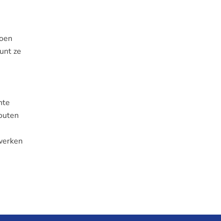
roen
unt ze
hte
houten
gwerken