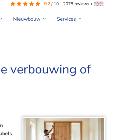
9.2
/
10
2078
reviews
Nieuwbouw
Services
ne verbouwing of
un
ubels