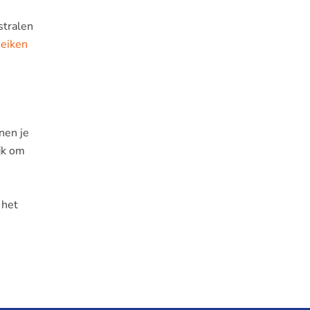
stralen
eiken
nen je
ijk om
 het