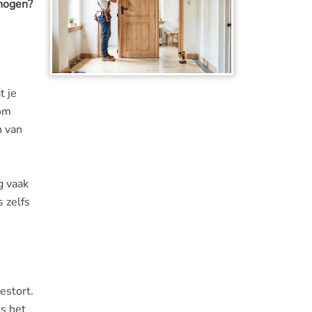
rhogen?
t je
 om
n van
g vaak
 zelfs
estort.
s het