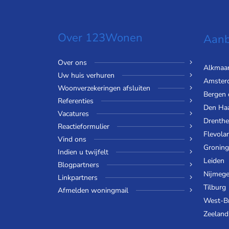
Over 123Wonen
Aanb
Over ons
Alkmaa
Uw huis verhuren
Amster
Woonverzekeringen afsluiten
Bergen
Referenties
Den Ha
Vacatures
Drenthe
Reactieformulier
Flevola
Vind ons
Gronin
Indien u twijfelt
Leiden
Blogpartners
Nijmeg
Linkpartners
Tilburg
Afmelden woningmail
West-B
Zeeland