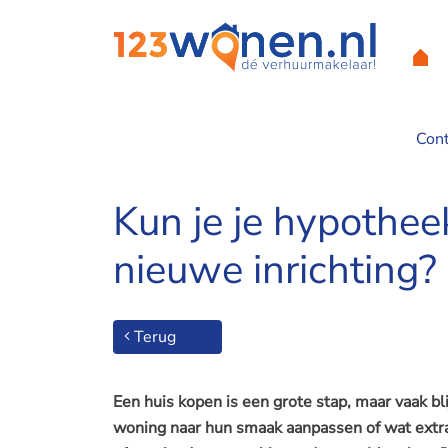
Con
Home
/
Kun je je hypotheek verhogen voor een kleine verbouw
Kun je je hypothee
nieuwe inrichting?
Terug
Een huis kopen is een grote stap, maar vaak bli
woning naar hun smaak aanpassen of wat extr