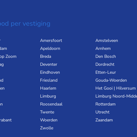
od per vestiging
r
Amersfoort
Amstelveen
dam
Apeldoorn
Arnhem
 op Zoom
Breda
Den Bosch
ag
Deventer
Dordrecht
Eindhoven
Etten-Leur
nd
Friesland
Gouda-Woerden
gen
Haarlem
Het Gooi | Hilversum
Limburg
Limburg Noord-Midd
en
Roosendaal
Rotterdam
Twente
Utrecht
rabant
Woerden
Zaandam
Zwolle