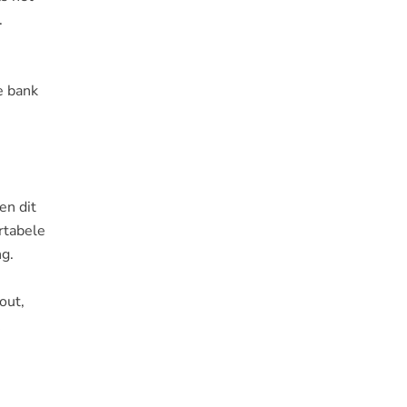
.
e bank
en dit
rtabele
ng.
out,