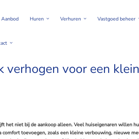
Aanbod
Huren
Verhuren
Vastgoed beheer
tact
ing of nieuwe inrichting?
k verhogen voor een klei
jft het niet bij de aankoop alleen. Veel huiseigenaren willen h
a comfort toevoegen, zoals een kleine verbouwing, nieuwe me