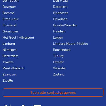
Den Bosch
Den Haag
Deventer
Dordrecht
Drenthe
Eindhoven
Etten-Leur
Flevoland
Friesland
Gouda-Woerden
Groningen
Haarlem
Het Gooi | Hilversum
Leiden
Limburg
Limburg Noord-Midden
Nijmegen
Roosendaal
Rotterdam
Tilburg
Twente
Utrecht
West-Brabant
Woerden
Zaandam
Zeeland
Zwolle
Toon alle contactgegevens