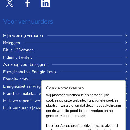
Voor verhuurders
Mijn woning verhuren
Beleggen
Dit is 123Wonen
Indien u twijfelt
Aankoop voor beleggers
Energielabel vs Energie-index
Energie-Index
Energielabel aanvragen
Cookie voorkeuren
Franchise makelaar worden
Wij plaatsen functionele en persoonlijke
Huis verkopen in verhuurde staat
cookies op onze website. Functionele cookies
plaatsen wij altijd, omdat deze noodzakelijk zijn
Huis verhuren tijdens een wereldreis
om de website goed te laten werken en het
gebruik te kunnen meten.
Door op 'Accepteren' te klikken, ga je akkoord