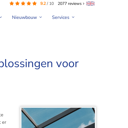
9.2
/
10
2077
reviews
Nieuwbouw
Services
oplossingen voor
te
t er