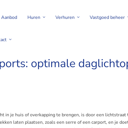
Aanbod
Huren
Verhuren
Vastgoed beheer
tact
n voor elk project
rports: optimale daglicht
t in je huis of overkapping te brengen, is door een lichtstraat 
lekken laten plaatsen, zoals een serre of een carport, en je doe