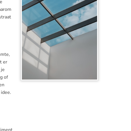
je
daarom
straat
imte,
t er
 je
g of
en
 idee.
timent