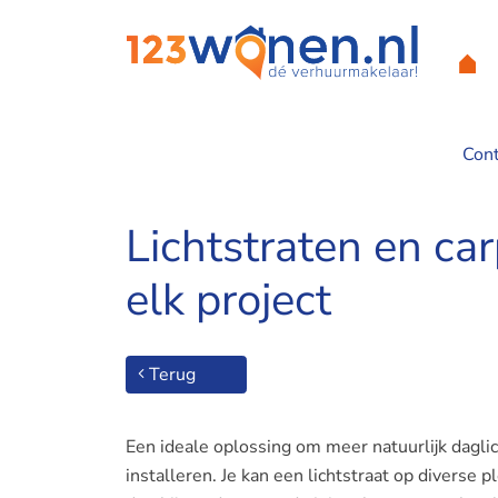
Con
Home
/
Lichtstraten en carports: optimale daglichtoplossinge
Lichtstraten en ca
elk project
Terug
Een ideale oplossing om meer natuurlijk daglich
installeren. Je kan een lichtstraat op diverse p