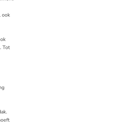
l ook
ook
. Tot
ng
dak.
hoeft
s