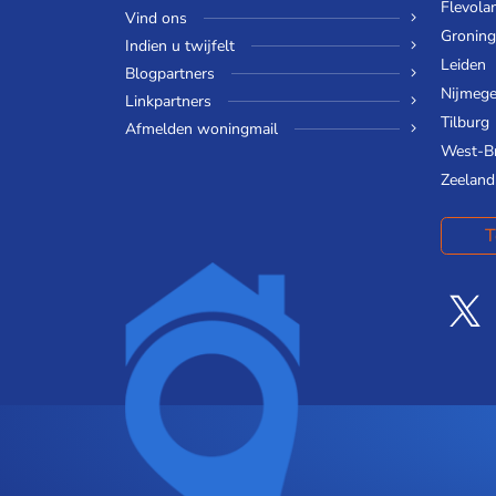
Flevola
Vind ons
Gronin
Indien u twijfelt
Leiden
Blogpartners
Nijmeg
Linkpartners
Tilburg
Afmelden woningmail
West-B
Zeeland
T