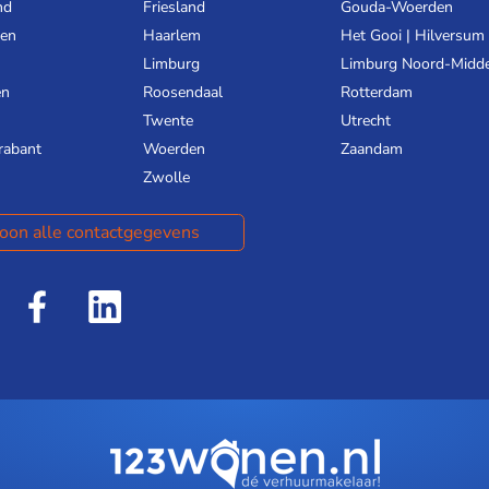
nd
Friesland
Gouda-Woerden
gen
Haarlem
Het Gooi | Hilversum
Limburg
Limburg Noord-Midd
en
Roosendaal
Rotterdam
Twente
Utrecht
rabant
Woerden
Zaandam
Zwolle
oon alle contactgegevens