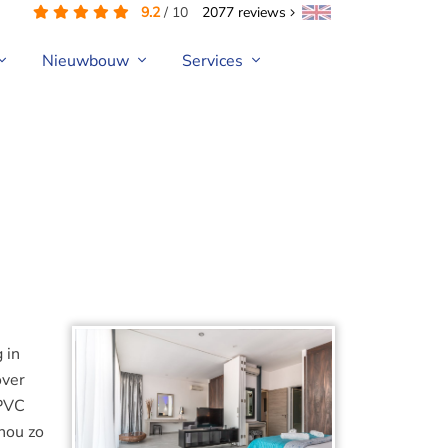
9.2
/
10
2077
reviews
Nieuwbouw
Services
 in
over
 PVC
nou zo