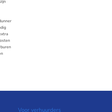
zijn
 dunner
udig
extra
kosten
erburen
en
Voor verhuurders