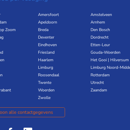
r
Amersfoort
Amstelveen
dam
Apeldoorn
Arnhem
 op Zoom
Breda
Den Bosch
ag
Deventer
Dordrecht
Eindhoven
Etten-Leur
nd
Friesland
Gouda-Woerden
gen
Haarlem
Het Gooi | Hilversum
Limburg
Limburg Noord-Midd
en
Roosendaal
Rotterdam
Twente
Utrecht
rabant
Woerden
Zaandam
Zwolle
oon alle contactgegevens