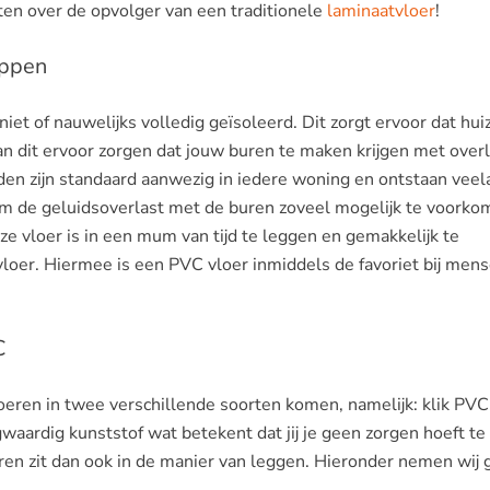
ten over de opvolger van een traditionele
laminaatvloer
!
appen
et of nauwelijks volledig geïsoleerd. Dit zorgt ervoor dat hui
an dit ervoor zorgen dat jouw buren te maken krijgen met over
den zijn standaard aanwezig in iedere woning en ontstaan veel
 Om de geluidsoverlast met de buren zoveel mogelijk te voork
e vloer is in een mum van tijd te leggen en gemakkelijk te
oer. Hiermee is een PVC vloer inmiddels de favoriet bij mens
C
eren in twee verschillende soorten komen, namelijk: klik PVC
waardig kunststof wat betekent dat jij je geen zorgen hoeft t
eren zit dan ook in de manier van leggen. Hieronder nemen wij 