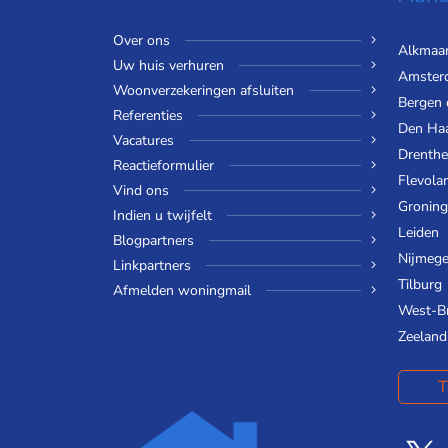
Over ons
Alkmaa
Uw huis verhuren
Amster
Woonverzekeringen afsluiten
Bergen
Referenties
Den Ha
Vacatures
Drenthe
Reactieformulier
Flevola
Vind ons
Gronin
Indien u twijfelt
Leiden
Blogpartners
Nijmeg
Linkpartners
Tilburg
Afmelden woningmail
West-B
Zeeland
T