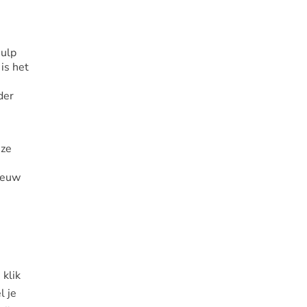
hulp
is het
der
eze
eeuw
klik
l je