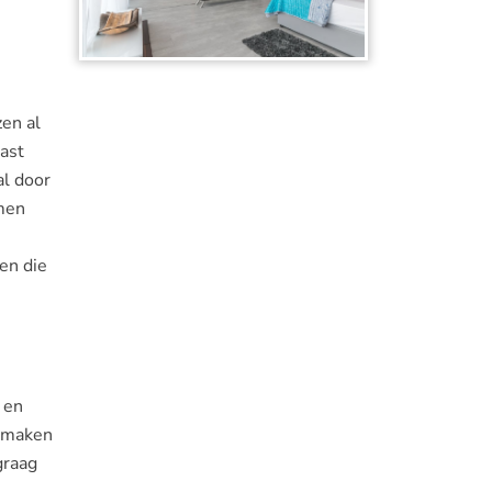
zen al
last
al door
omen
en die
 en
e maken
graag