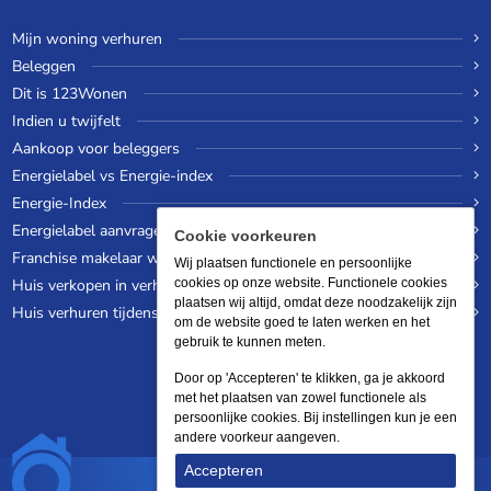
Mijn woning verhuren
Beleggen
Dit is 123Wonen
Indien u twijfelt
Aankoop voor beleggers
Energielabel vs Energie-index
Energie-Index
Energielabel aanvragen
Cookie voorkeuren
Franchise makelaar worden
Wij plaatsen functionele en persoonlijke
Huis verkopen in verhuurde staat
cookies op onze website. Functionele cookies
plaatsen wij altijd, omdat deze noodzakelijk zijn
Huis verhuren tijdens een wereldreis
om de website goed te laten werken en het
gebruik te kunnen meten.
Door op 'Accepteren' te klikken, ga je akkoord
met het plaatsen van zowel functionele als
persoonlijke cookies. Bij instellingen kun je een
andere voorkeur aangeven.
Accepteren