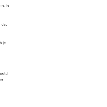
en, in
 dat
b je
beeld
er
.