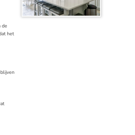
n de
dat het
blijven
wat