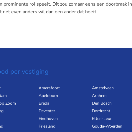
en prominente rol speelt. Dit zou zomaar eens een doorbraak i
 net even anders wil dan een ander dat heeft.
od per vestiging
r
Amersfoort
Amstelveen
dam
Apeldoorn
Arnhem
 op Zoom
Breda
Den Bosch
ag
Deventer
Dordrecht
Eindhoven
Etten-Leur
nd
Friesland
Gouda-Woerden