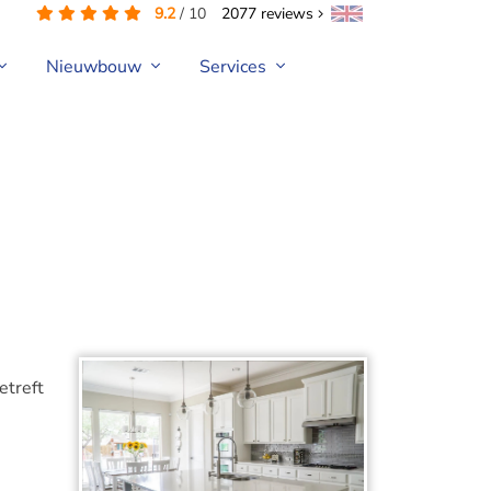
9.2
/
10
2077
reviews
Nieuwbouw
Services
etreft