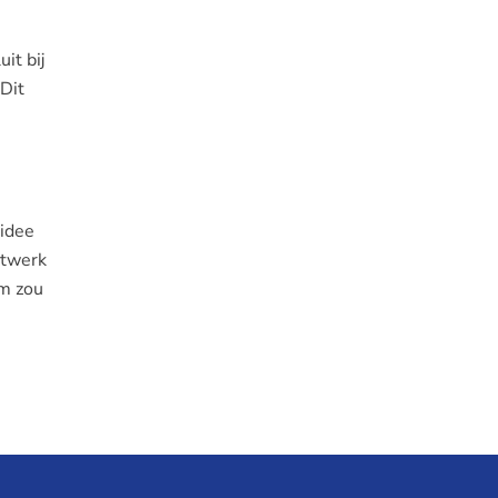
it bij
Dit
 idee
atwerk
om zou