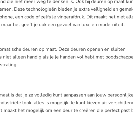
rend die niet meer weg te denken is. Ook bij deuren op maat kun
emen. Deze technologieën bieden je extra veiligheid en gemak
hone, een code of zelfs je vingerafdruk. Dit maakt het niet al
 maar het geeft je ook een gevoel van luxe en moderniteit.
utomatische deuren op maat. Deze deuren openen en sluiten
s niet alleen handig als je je handen vol hebt met boodschapp
straling.
at is dat je ze volledig kunt aanpassen aan jouw persoonlijke s
dustriële look, alles is mogelijk. Je kunt kiezen uit verschillen
it maakt het mogelijk om een deur te creëren die perfect past b