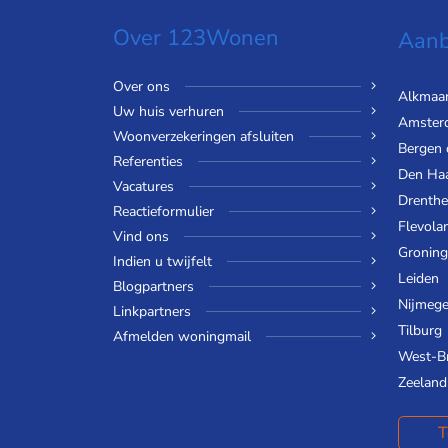
Over 123Wonen
Aanb
Over ons
Alkmaa
Uw huis verhuren
Amster
Woonverzekeringen afsluiten
Bergen
Referenties
Den Ha
Vacatures
Drenthe
Reactieformulier
Flevola
Vind ons
Gronin
Indien u twijfelt
Leiden
Blogpartners
Nijmeg
Linkpartners
Tilburg
Afmelden woningmail
West-B
Zeeland
T