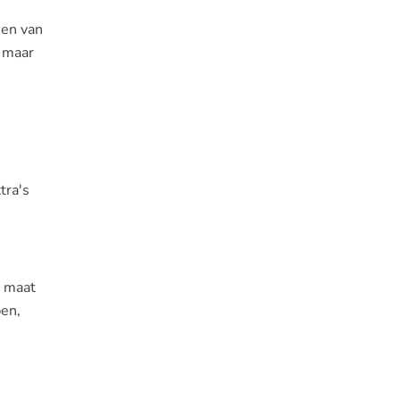
ien van
, maar
tra's
p maat
pen,