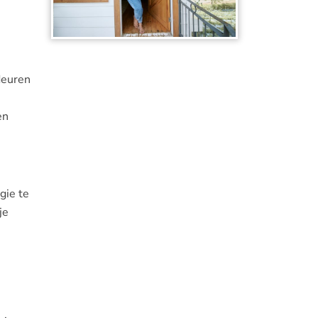
deuren
en
gie te
je