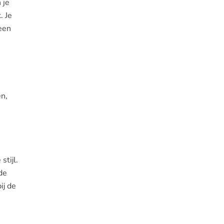
 je
. Je
leen
en,
tijl.
de
ij de