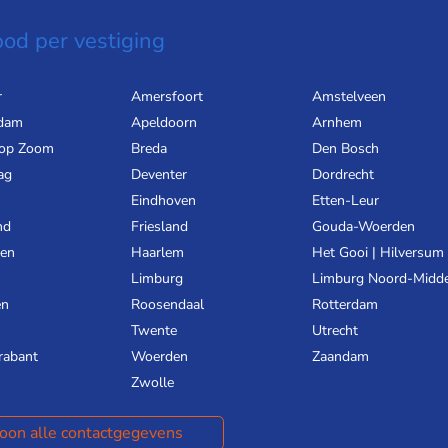
od per vestiging
r
Amersfoort
Amstelveen
dam
Apeldoorn
Arnhem
 op Zoom
Breda
Den Bosch
ag
Deventer
Dordrecht
Eindhoven
Etten-Leur
nd
Friesland
Gouda-Woerden
gen
Haarlem
Het Gooi | Hilversum
Limburg
Limburg Noord-Midd
en
Roosendaal
Rotterdam
Twente
Utrecht
rabant
Woerden
Zaandam
Zwolle
oon alle contactgegevens