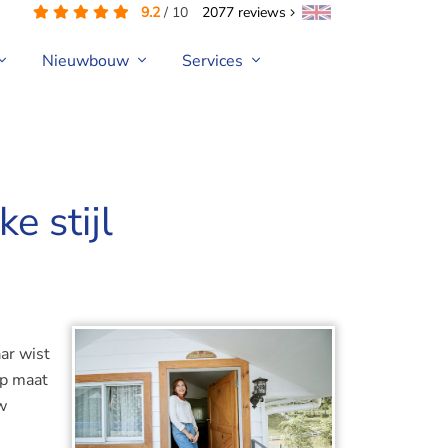
9.2
/
10
2077
reviews
Nieuwbouw
Services
e stijl
ar wist
op maat
w