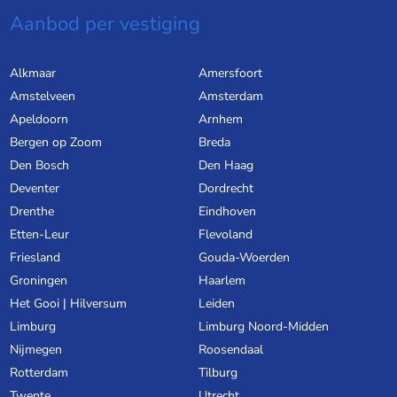
Aanbod per vestiging
Alkmaar
Amersfoort
Amstelveen
Amsterdam
Apeldoorn
Arnhem
Bergen op Zoom
Breda
Den Bosch
Den Haag
Deventer
Dordrecht
Drenthe
Eindhoven
Etten-Leur
Flevoland
Friesland
Gouda-Woerden
Groningen
Haarlem
Het Gooi | Hilversum
Leiden
Limburg
Limburg Noord-Midden
Nijmegen
Roosendaal
Rotterdam
Tilburg
Twente
Utrecht